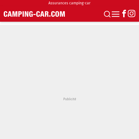
Assurances camping-car
S'abonner
Boutique
Newsletter
Annonces
Podcasts
Vidéos
Actualités
Essais
Accueil & stationnement
Accessoires
Achat & vente
Fourgons & Vans