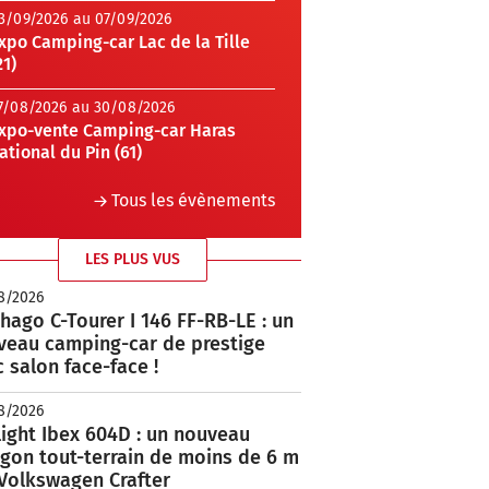
3/09/2026 au 07/09/2026
xpo Camping-car Lac de la Tille
21)
7/08/2026 au 30/08/2026
xpo-vente Camping-car Haras
ational du Pin (61)
Tous les évènements
LES PLUS VUS
8/2026
hago C-Tourer I 146 FF-RB-LE : un
veau camping-car de prestige
 salon face-face !
8/2026
ight Ibex 604D : un nouveau
rgon tout-terrain de moins de 6 m
 Volkswagen Crafter