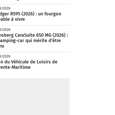
8/2026
ger R595 (2026) : un fourgon
able à vivre
8/2026
nsberg CaraSuite 650 MG (2026) :
amping-car qui mérite d'être
nu
8/2026
n du Véhicule de Loisirs de
rente-Maritime