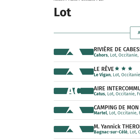
Lot
A
RIVIÈRE DE CABE
Cahors
, Lot, Occitanie,
LE RÊVE
Le Vigan
, Lot, Occitani
AC
AIRE INTERCOMM
Catus
, Lot, Occitanie, 
CAMPING DE MON 
Martel
, Lot, Occitanie,
M. Yannick THER
Bagnac-sur-Célé
, Lot,