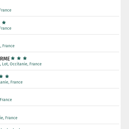
 France
 France
e, France
ERME
, Lot, Occitanie, France
itanie, France
 France
nie, France