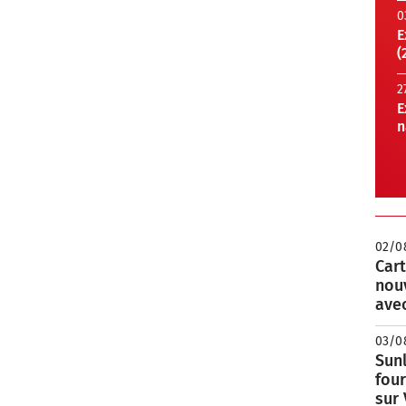
0
E
(
2
E
n
02/0
Cart
nou
avec
03/0
Sunl
fou
sur