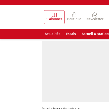
S'abonner
Boutique
Newsletter
Actualités
Essais
Accueil & statio
Accueil
»
France
»
Occitanie
»
Lot