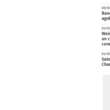
06/0
Rand
agré
04/0
Wei
un c
con
04/0
Salo
Cha