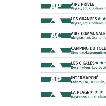
AP
AIRE PRIVÉE
Vayrac
, Lot, Occitanie,
LES GRANGES
Vayrac
, Lot, Occitanie,
AC
AIRE COMMUNALE
Alvignac
, Lot, Occitani
CAMPING DU TOL
Sénaillac-Latronquière
LES CIGALES
Rocamadour
, Lot, Occ
AP
INTERMARCHÉ
Cahors
, Lot, Occitanie,
LA PLAGE
Meyronne
, Lot, Occita