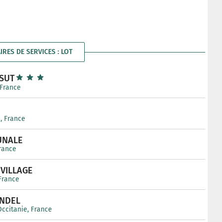
IRES DE SERVICES : LOT
SSUT
 France
e, France
UNALE
France
VILLAGE
 France
ONDEL
 Occitanie, France