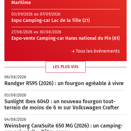
Maritime
03/09/2026 au 07/09/2026
Expo Camping-car Lac de la Tille (21)
27/08/2026 au 30/08/2026
Expo-vente Camping-car Haras national du Pin (61)
Tous les évènements
LES PLUS VUS
06/08/2026
Randger R595 (2026) : un fourgon agréable à vivre
03/08/2026
Sunlight Ibex 604D : un nouveau fourgon tout-
terrain de moins de 6 m sur Volkswagen Crafter
04/08/2026
Weinsberg CaraSuite 650 MG (2026) : un camping-