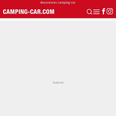
Assurances camping-car
S'abonner
Boutique
Newsletter
Annonces
Podcasts
Vidéos
Actualités
Essais
Accueil & stationnement
Accessoires
Achat & vente
Fourgons & Vans