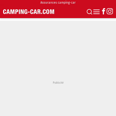
Assurances camping-car
S'abonner
Boutique
Newsletter
Annonces
Podcasts
Vidéos
Actualités
Essais
Accueil & stationnement
Accessoires
Achat & vente
Fourgons & Vans