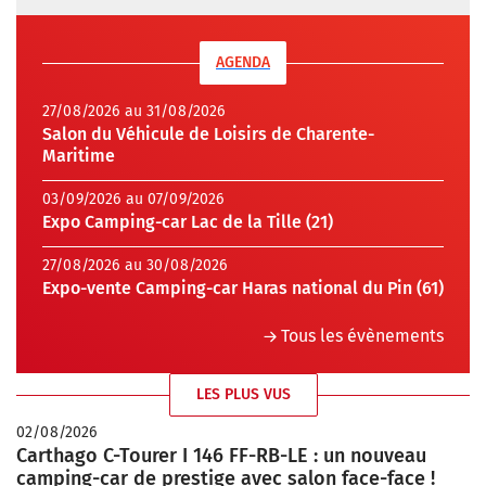
AGENDA
27/08/2026 au 31/08/2026
Salon du Véhicule de Loisirs de Charente-
Maritime
03/09/2026 au 07/09/2026
Expo Camping-car Lac de la Tille (21)
27/08/2026 au 30/08/2026
Expo-vente Camping-car Haras national du Pin (61)
Tous les évènements
LES PLUS VUS
02/08/2026
Carthago C-Tourer I 146 FF-RB-LE : un nouveau
camping-car de prestige avec salon face-face !