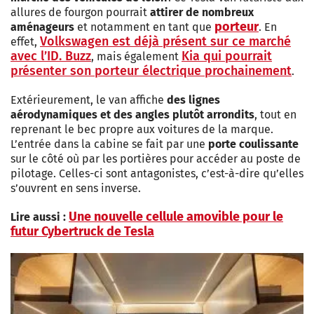
allures de fourgon pourrait
attirer de nombreux
porteur
aménageurs
et notamment en tant que
. En
Volkswagen est déjà présent sur ce marché
effet,
avec l’ID. Buzz
Kia qui pourrait
, mais également
présenter son porteur électrique prochainement
.
Extérieurement, le van affiche
des lignes
aérodynamiques et des angles plutôt arrondits
, tout en
reprenant le bec propre aux voitures de la marque.
L’entrée dans la cabine se fait par une
porte coulissante
sur le côté où par les portières pour accéder au poste de
pilotage. Celles-ci sont antagonistes, c’est-à-dire qu’elles
s’ouvrent en sens inverse.
Une nouvelle cellule amovible pour le
Lire aussi :
futur Cybertruck de Tesla