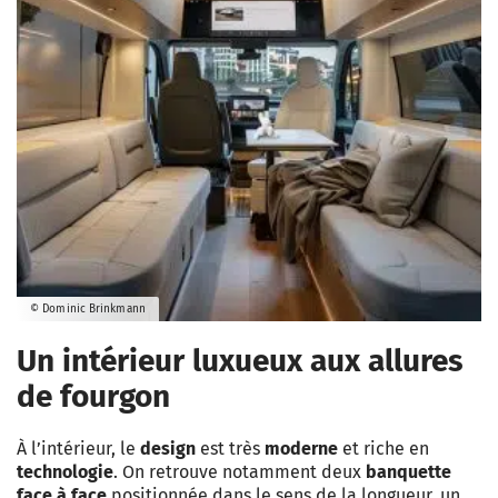
© Dominic Brinkmann
Un intérieur luxueux aux allures
de fourgon
À l’intérieur, le
design
est très
moderne
et riche en
technologie
. On retrouve notamment deux
banquette
face à face
positionnée dans le sens de la longueur, un