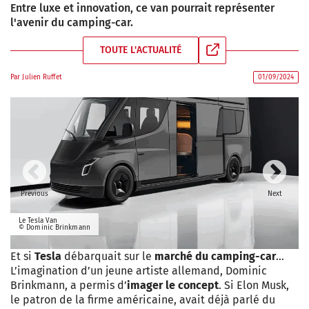
Entre luxe et innovation, ce van pourrait représenter
l'avenir du camping-car.
TOUTE L'ACTUALITÉ
Par
Julien Ruffet
01/09/2024
Previous
Next
Le Tesla Van
© Dominic Brinkmann
Et si
Tesla
débarquait sur le
marché du camping-car
…
L’imagination d’un jeune artiste allemand, Dominic
Brinkmann, a permis d’
imager le concept
. Si Elon Musk,
le patron de la firme américaine, avait déjà parlé du