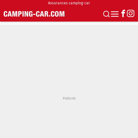
Assurances camping-car
S'abonner
Boutique
Newsletter
Annonces
Podcasts
Vidéos
Actualités
Essais
Accueil & stationnement
Accessoires
Achat & vente
Fourgons & Vans