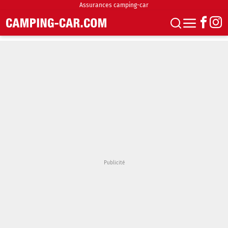
Assurances camping-car
S'abonner
Boutique
Newsletter
Annonces
Podcasts
Vidéos
Actualités
Essais
Accueil & stationnement
Accessoires
Achat & vente
Fourgons & Vans