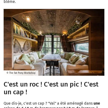
blème.
© The Fat Pony Workshop
C'est un roc ! C'est un pic ! C'est
un cap !
Que dis-je, c'est un cap ? "Val" a été aménagé dans
une