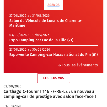
AGENDA
27/08/2026 au 31/08/2026
Salon du Véhicule de Loisirs de Charente-
Maritime
03/09/2026 au 07/09/2026
Expo Camping-car Lac de la Tille (21)
27/08/2026 au 30/08/2026
Expo-vente Camping-car Haras national du Pin (61)
Tous les évènements
LES PLUS VUS
02/08/2026
Carthago C-Tourer I 146 FF-RB-LE : un nouveau
camping-car de prestige avec salon face-face !
01/08/2026