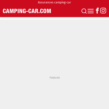
Assurances camping-car
S'abonner
Boutique
Newsletter
Annonces
Podcasts
Vidéos
Actualités
Essais
Accueil & stationnement
Accessoires
Achat & vente
Fourgons & Vans