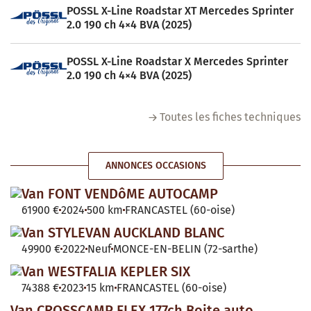
POSSL X-Line Roadstar XT Mercedes Sprinter
2.0 190 ch 4×4 BVA (2025)
POSSL X-Line Roadstar X Mercedes Sprinter
2.0 190 ch 4×4 BVA (2025)
Toutes les fiches techniques
ANNONCES OCCASIONS
Van FONT VENDôME AUTOCAMP
61900 €
2024
500 km
FRANCASTEL (60-oise)
Van STYLEVAN AUCKLAND BLANC
49900 €
2022
Neuf
MONCE-EN-BELIN (72-sarthe)
Van WESTFALIA KEPLER SIX
74388 €
2023
15 km
FRANCASTEL (60-oise)
Van CROSSCAMP FLEX 177ch Boite auto