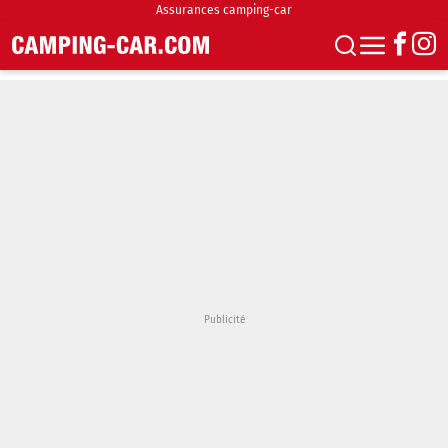
Assurances camping-car
S'abonner
Boutique
Newsletter
Annonces
Podcasts
Vidéos
Actualités
Essais
Accueil & stationnement
Accessoires
Achat & vente
Fourgons & Vans