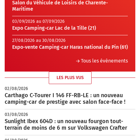
Salon du Véhicule de Loisirs de Charente-
Maritime
03/09/2026 au 07/09/2026
Expo Camping-car Lac de la Tille (21)
27/08/2026 au 30/08/2026
Expo-vente Camping-car Haras national du Pin (61)
Tous les évènements
LES PLUS VUS
02/08/2026
Carthago C-Tourer I 146 FF-RB-LE : un nouveau
camping-car de prestige avec salon face-face !
03/08/2026
Sunlight Ibex 604D : un nouveau fourgon tout-
terrain de moins de 6 m sur Volkswagen Crafter