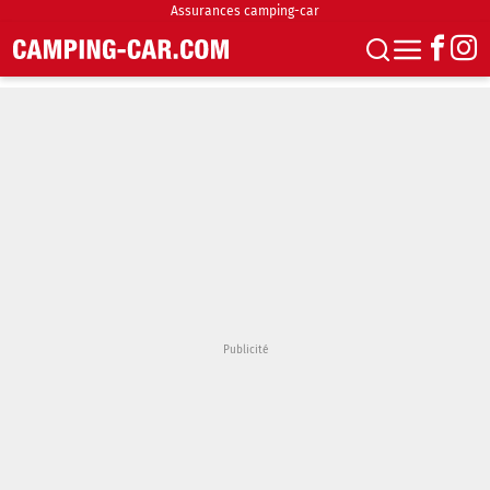
Assurances camping-car
S'abonner
Boutique
Newsletter
Annonces
Podcasts
Vidéos
Actualités
Essais
Accueil & stationnement
Accessoires
Achat & vente
Fourgons & Vans