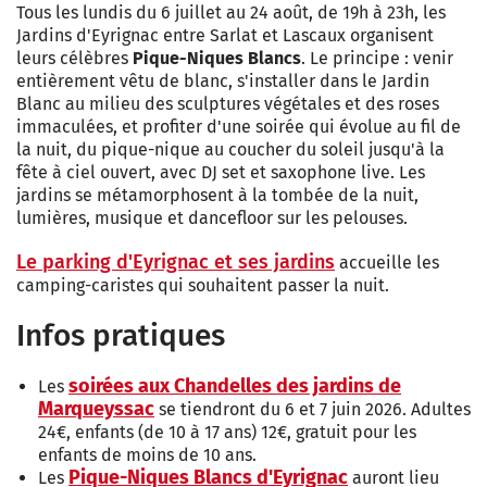
Tous les lundis du 6 juillet au 24 août, de 19h à 23h, les
Jardins d'Eyrignac entre Sarlat et Lascaux organisent
leurs célèbres
Pique-Niques Blancs
. Le principe : venir
entièrement vêtu de blanc, s'installer dans le Jardin
Blanc au milieu des sculptures végétales et des roses
immaculées, et profiter d'une soirée qui évolue au fil de
la nuit, du pique-nique au coucher du soleil jusqu'à la
fête à ciel ouvert, avec DJ set et saxophone live. Les
jardins se métamorphosent à la tombée de la nuit,
lumières, musique et dancefloor sur les pelouses.
Le parking d'Eyrignac et ses jardins
accueille les
camping-caristes qui souhaitent passer la nuit.
Infos pratiques
soirées aux Chandelles des jardins de
Les
Marqueyssac
se tiendront du 6 et 7 juin 2026. Adultes
24€, enfants (de 10 à 17 ans) 12€, gratuit pour les
enfants de moins de 10 ans.
Pique-Niques Blancs d'Eyrignac
Les
auront lieu