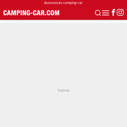
Assurances camping-car
S'abonner
Boutique
Newsletter
Annonces
Podcasts
Vidéos
Actualités
Essais
Accueil & stationnement
Accessoires
Achat & vente
Fourgons & Vans