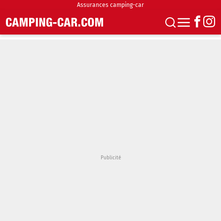
Assurances camping-car
S'abonner
Boutique
Newsletter
Annonces
Podcasts
Vidéos
Actualités
Essais
Accueil & stationnement
Accessoires
Achat & vente
Fourgons & Vans