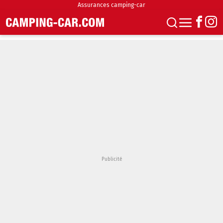
Assurances camping-car
S'abonner
Boutique
Newsletter
Annonces
Podcasts
Vidéos
Actualités
Essais
Accueil & stationnement
Accessoires
Achat & vente
Fourgons & Vans