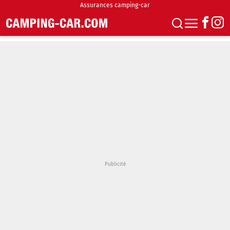
Assurances camping-car
S'abonner
Boutique
Newsletter
Annonces
Podcasts
Vidéos
Actualités
Essais
Accueil & stationnement
Accessoires
Achat & vente
Fourgons & Vans