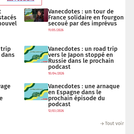
t
Vanecdotes : un tour de
stacés
France solidaire en fourgon
nouvel
secoué par des imprévus
11/05/2026
trip
Vanecdotes : un road trip
 dans
vers le Japon stoppé en
Russie dans le prochain
podcast
10/04/2026
yage
Vanecdotes : une arnaque
en Espagne dans le
e
prochain épisode du
podcast
12/03/2026
Tout voir