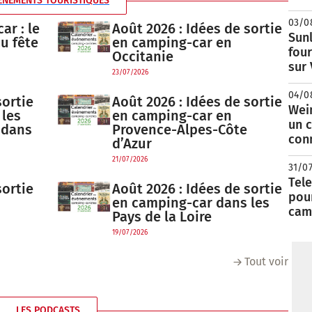
ÉNEMENTS TOURISTIQUES
03/0
ar : le
Août 2026 : Idées de sortie
Sunl
au fête
en camping-car en
fou
Occitanie
sur
23/07/2026
04/0
sortie
Août 2026 : Idées de sortie
Wei
 les
en camping-car en
un c
 dans
Provence-Alpes-Côte
con
d’Azur
21/07/2026
31/0
Tele
sortie
Août 2026 : Idées de sortie
pour
en camping-car dans les
cam
Pays de la Loire
19/07/2026
Tout voir
LES PODCASTS