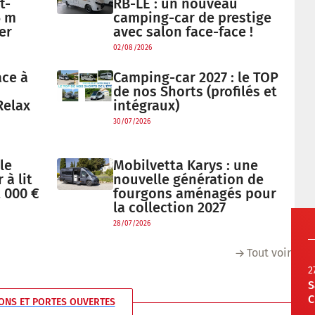
t-
RB-LE : un nouveau
6 m
camping-car de prestige
er
avec salon face-face !
02/08/2026
ace à
Camping-car 2027 : le TOP
de nos Shorts (profilés et
Relax
intégraux)
30/07/2026
le
Mobilvetta Karys : une
à lit
nouvelle génération de
 000 €
fourgons aménagés pour
la collection 2027
28/07/2026
Tout voir
2
S
C
ONS ET PORTES OUVERTES