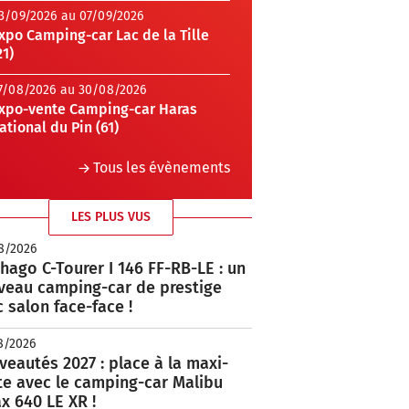
3/09/2026 au 07/09/2026
xpo Camping-car Lac de la Tille
21)
7/08/2026 au 30/08/2026
xpo-vente Camping-car Haras
ational du Pin (61)
Tous les évènements
LES PLUS VUS
8/2026
hago C-Tourer I 146 FF-RB-LE : un
veau camping-car de prestige
 salon face-face !
8/2026
eautés 2027 : place à la maxi-
te avec le camping-car Malibu
x 640 LE XR !