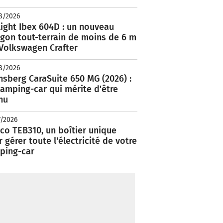
8/2026
ight Ibex 604D : un nouveau
rgon tout-terrain de moins de 6 m
 Volkswagen Crafter
8/2026
nsberg CaraSuite 650 MG (2026) :
amping-car qui mérite d'être
nu
7/2026
co TEB310, un boîtier unique
 gérer toute l'électricité de votre
ping-car