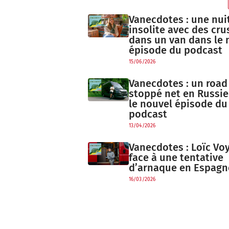
Vanecdotes : une nui
insolite avec des cru
dans un van dans le 
épisode du podcast
15/06/2026
Vanecdotes : un road 
stoppé net en Russie
le nouvel épisode du
podcast
13/04/2026
Vanecdotes : Loïc Vo
face à une tentative
d’arnaque en Espagn
16/03/2026