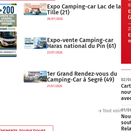
0
Expo Camping-car Lac de la
E
Tille (21)
(
28/07/2026
2
E
Expo-vente Camping-car
n
Haras national du Pin (61)
23/07/2026
1er Grand Rendez-vous du
Camping-Car à Segré (49)
02/0
Cart
21/07/2026
nou
avec
01/0
Tout voir
Nouv
sou
Rela