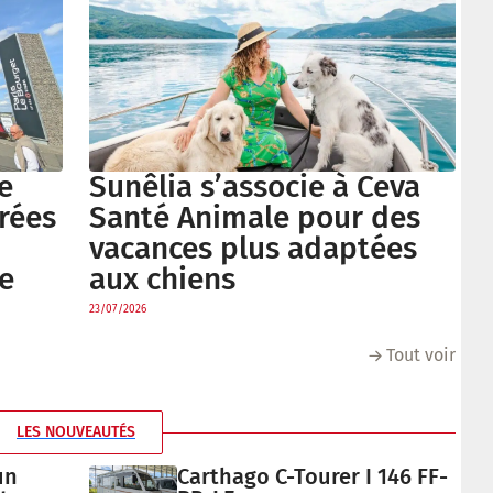
e
Sunêlia s’associe à Ceva
trées
Santé Animale pour des
vacances plus adaptées
e
aux chiens
23/07/2026
Tout voir
LES NOUVEAUTÉS
un
Carthago C-Tourer I 146 FF-