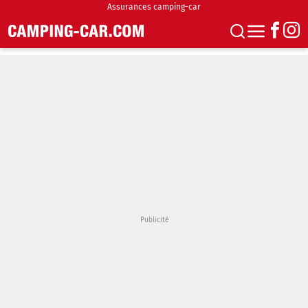
Assurances camping-car
S'abonner
Boutique
Newsletter
Annonces
Podcasts
Vidéos
Actualités
Essais
Accueil & stationnement
Accessoires
Achat & vente
Fourgons & Vans