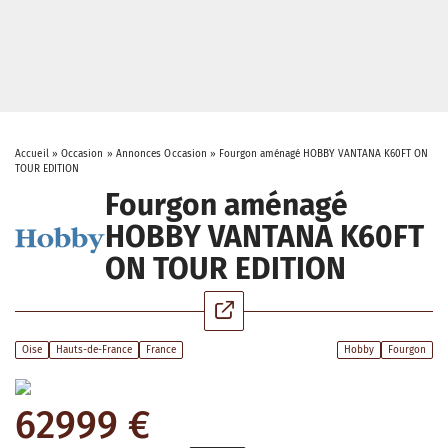
Accueil
»
Occasion
»
Annonces Occasion
»
Fourgon aménagé HOBBY VANTANA K60FT ON
TOUR EDITION
Fourgon aménagé
HOBBY VANTANA K60FT
ON TOUR EDITION
Oise
Hauts-de-France
France
Hobby
Fourgon
62999 €