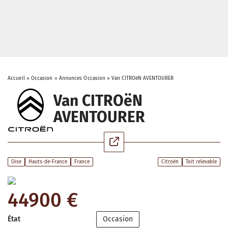
Accueil
»
Occasion
»
Annonces Occasion
»
Van CITROëN AVENTOURER
Van CITROëN
AVENTOURER
Oise
Hauts-de-France
France
Citroën
Toit relevable
44900 €
État
Occasion