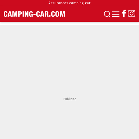
Assurances camping-car
S'abonner
Boutique
Newsletter
Annonces
Podcasts
Vidéos
Actualités
Essais
Accueil & stationnement
Accessoires
Achat & vente
Fourgons & Vans