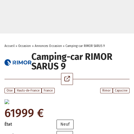
Accueil
»
Occasion
»
Annonces Occasion
»
Camping-car RIMOR SARUS 9
Camping-car RIMOR
SARUS 9
Oise
Hauts-de-France
France
Rimor
Capucine
61999 €
État
Neuf