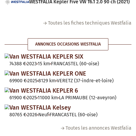
WESTFALIA Kepler Five VW T6.1 2.0 90 ch (2021)
Toutes les fiches techniques Westfalia
ANNONCES OCCASIONS WESTFALIA
Van WESTFALIA KEPLER SIX
74388 €
2023
15 km
FRANCASTEL (60-oise)
Van WESTFALIA KEPLER ONE
69900 €
2025
8129 km
VERETZ (37-indre-et-loire)
Van WESTFALIA KEPLER 6
61900 €
2025
11000 km
LA PRIMAUBE (12-aveyron)
Van WESTFALIA Kelsey
80765 €
2026
Neuf
FRANCASTEL (60-oise)
Toutes les annonces Westfalia