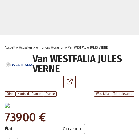
Accueil
»
Occasion
»
Annonces Occasion
»
Van WESTFALIA JULES VERNE
Van WESTFALIA JULES
VERNE
Oise
Hauts-de-France
France
Westfalia
Toit relevable
73900 €
État
Occasion