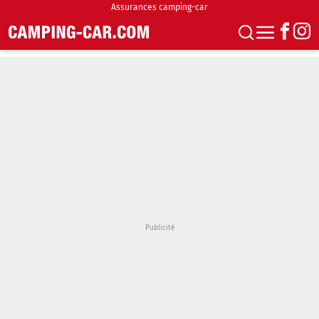
Assurances camping-car
S'abonner
Boutique
Newsletter
Annonces
Podcasts
Vidéos
Actualités
Essais
Accueil & stationnement
Accessoires
Achat & vente
Fourgons & Vans