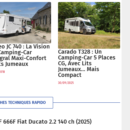
eo JC 740 : La Vision
Carado T328 : Un
Camping-Car
Camping-Car 5 Places
gral Maxi-Confort
CG, Avec Lits
its Jumeaux
Jumeaux… Mais
2018
Compact
30/09/2025
CHES TECHNIQUES RAPIDO
 666F Fiat Ducato 2.2 140 ch (2025)