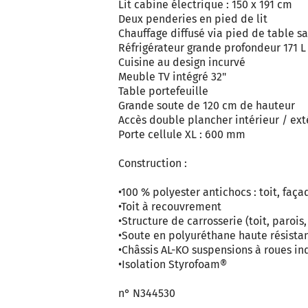
Lit cabine électrique : 150 x 191 cm
Deux penderies en pied de lit
Chauffage diffusé via pied de table s
Réfrigérateur grande profondeur 171 
Cuisine au design incurvé
Meuble TV intégré 32"
Table portefeuille
Grande soute de 120 cm de hauteur
Accès double plancher intérieur / ext
Porte cellule XL : 600 mm
Construction :
•100 % polyester antichocs : toit, fa
•Toit à recouvrement
•Structure de carrosserie (toit, paroi
•Soute en polyuréthane haute résista
•Châssis AL-KO suspensions à roues i
•Isolation Styrofoam®
n° N344530