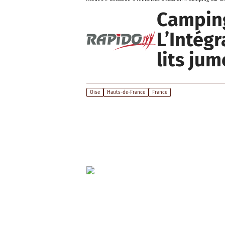
Camping
L’Intég
lits ju
Oise
Hauts-de-France
France