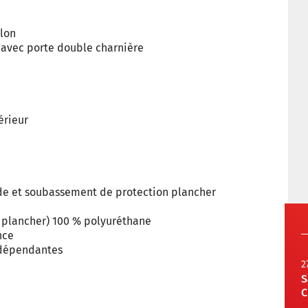
alon
L avec porte double charnière
érieur
çade et soubassement de protection plancher
s, plancher) 100 % polyuréthane
nce
ndépendantes
2
S
C