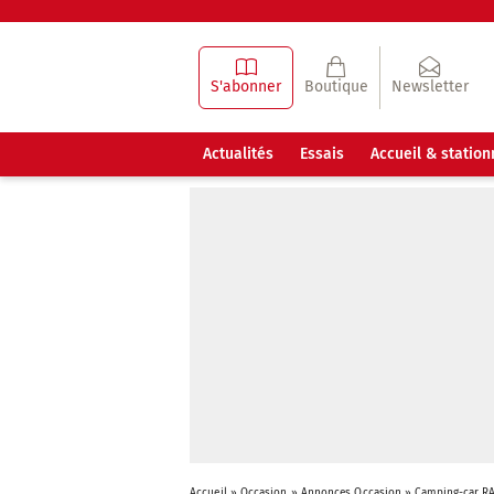
S'abonner
Boutique
Newsletter
Actualités
Essais
Accueil & statio
Accueil
»
Occasion
»
Annonces Occasion
»
Camping-car RA