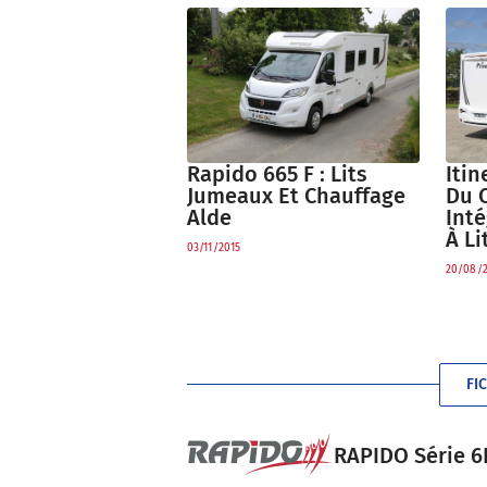
Rapido 665 F : Lits
Itin
Jumeaux Et Chauffage
Du 
Alde
Inté
À L
03/11/2015
20/08/
FI
RAPIDO Série 6F