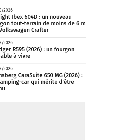
8/2026
ight Ibex 604D : un nouveau
rgon tout-terrain de moins de 6 m
 Volkswagen Crafter
8/2026
ger R595 (2026) : un fourgon
able à vivre
8/2026
nsberg CaraSuite 650 MG (2026) :
amping-car qui mérite d'être
nu