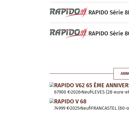
RAPIDO Série 8F
RAPIDO Série 80
ANN
RAPIDO V62 65 ÈME ANNIVER
67900 €
2026
Neuf
LEVES (28-eure-et
RAPIDO V 68
74999 €
2025
Neuf
FRANCASTEL (60-o