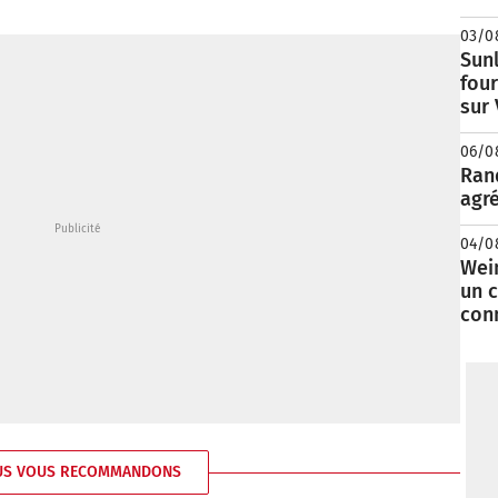
03/0
Sunl
fou
sur
06/0
Rand
agré
04/0
Wei
un c
con
US VOUS RECOMMANDONS