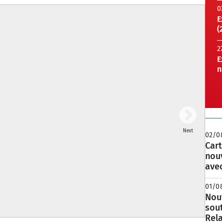
0
E
(
2
E
n
Next
02/0
Cart
nou
avec
01/0
Nouv
sou
Rela