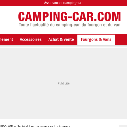
Assurances camping-car
nnement
Accessoires
Achat & vente
Fourgons & Vans
PIDO I66M – L’Intégral haut de gamme en lits jumeaux