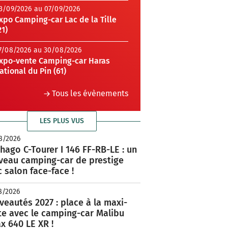
3/09/2026 au 07/09/2026
xpo Camping-car Lac de la Tille
21)
7/08/2026 au 30/08/2026
xpo-vente Camping-car Haras
ational du Pin (61)
Tous les évènements
LES PLUS VUS
8/2026
hago C-Tourer I 146 FF-RB-LE : un
veau camping-car de prestige
 salon face-face !
8/2026
eautés 2027 : place à la maxi-
te avec le camping-car Malibu
x 640 LE XR !