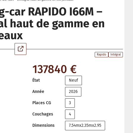
-car RAPIDO I66M –
ral haut de gamme en
meaux
Rapido
Intégral
137840 €
État
Neuf
Année
2026
Places CG
3
Couchages
4
Dimensions
7.54mx2.35mx2.95