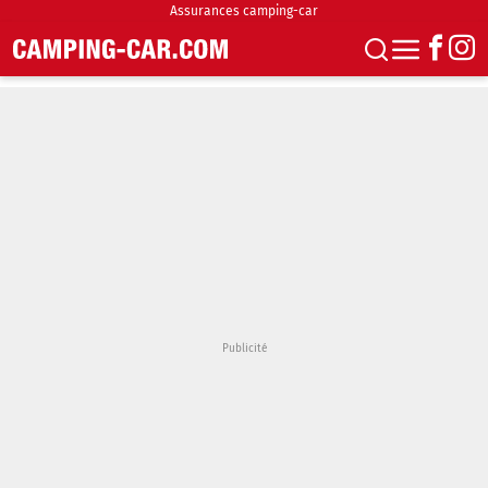
Assurances camping-car
S'abonner
Boutique
Newsletter
Annonces
Podcasts
Vidéos
Actualités
Essais
Accueil & stationnement
Accessoires
Achat & vente
Fourgons & Vans