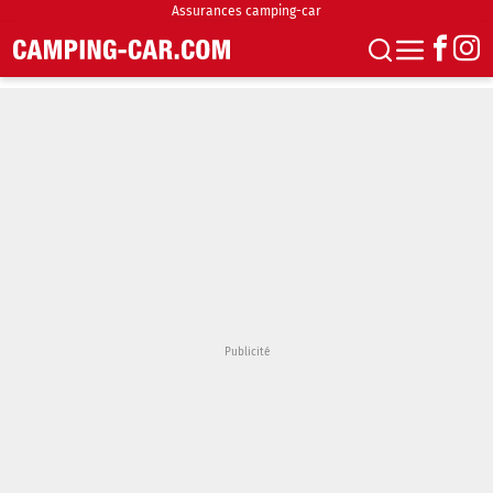
Assurances camping-car
S'abonner
Boutique
Newsletter
Annonces
Podcasts
Vidéos
Actualités
Essais
Accueil & stationnement
Accessoires
Achat & vente
Fourgons & Vans