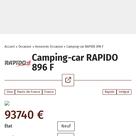
Accueil
»
Occasion
»
Annonces Occasion
»
Camping-car RAPIDO 896 F
Camping-car RAPIDO
896 F
Oise
Hauts-de-France
France
Rapido
Intégral
93740 €
État
Neuf