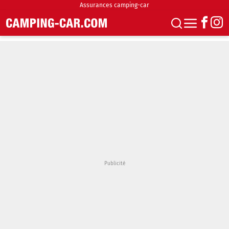
Assurances camping-car
S'abonner
Boutique
Newsletter
Annonces
Podcasts
Vidéos
Actualités
Essais
Accueil & stationnement
Accessoires
Achat & vente
Fourgons & Vans