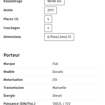
Kilométrage
98490 km
Année
2011
Places CG
4
Couchages
4
Dimensions
6.75mx2.3mx2.75
Porteur
Marque
Fiat
Modèle
Ducato
Motorisation
JTD
Transmission
Manuelle
Énergie
Diesel
Puissance (DIN/Fisc.)
130Ch.
/
7CV