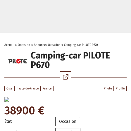
Accueil
»
Occasion
»
Annonces Occasion
»
Camping-car PILOTE P670
Camping-car PILOTE
P670
Oise
Hauts-de-France
France
Pilote
Profilé
38900 €
État
Occasion