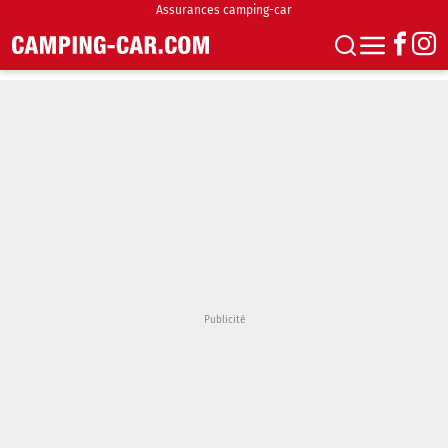
Assurances camping-car
S'abonner
Boutique
Newsletter
Annonces
Podcasts
Vidéos
Actualités
Essais
Accueil & stationnement
Accessoires
Achat & vente
Fourgons & Vans