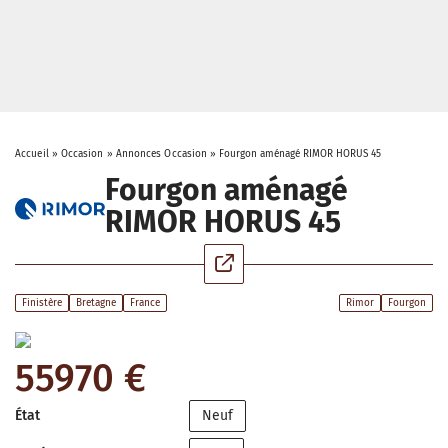
Accueil
»
Occasion
»
Annonces Occasion
»
Fourgon aménagé RIMOR HORUS 45
Fourgon aménagé
RIMOR HORUS 45
Finistère
Bretagne
France
Rimor
Fourgon
55970 €
État
Neuf