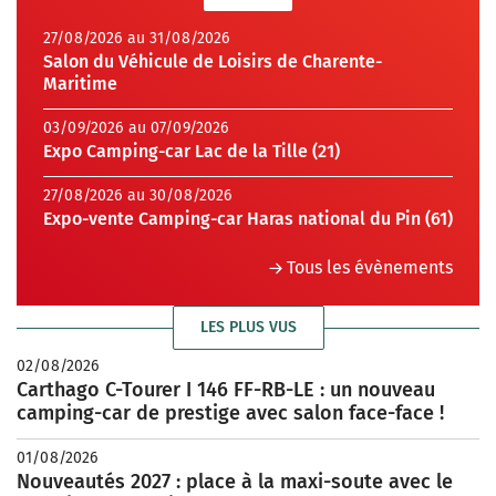
27/08/2026 au 31/08/2026
Salon du Véhicule de Loisirs de Charente-
Maritime
03/09/2026 au 07/09/2026
Expo Camping-car Lac de la Tille (21)
27/08/2026 au 30/08/2026
Expo-vente Camping-car Haras national du Pin (61)
Tous les évènements
LES PLUS VUS
02/08/2026
Carthago C-Tourer I 146 FF-RB-LE : un nouveau
camping-car de prestige avec salon face-face !
01/08/2026
Nouveautés 2027 : place à la maxi-soute avec le