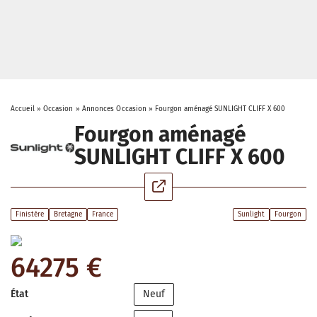
Accueil
»
Occasion
»
Annonces Occasion
»
Fourgon aménagé SUNLIGHT CLIFF X 600
Fourgon aménagé
SUNLIGHT CLIFF X 600
Finistère
Bretagne
France
Sunlight
Fourgon
64275 €
État
Neuf