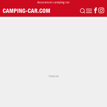
Assurances camping-car
S'abonner
Boutique
Newsletter
Annonces
Podcasts
Vidéos
Actualités
Essais
Accueil & stationnement
Accessoires
Achat & vente
Fourgons & Vans