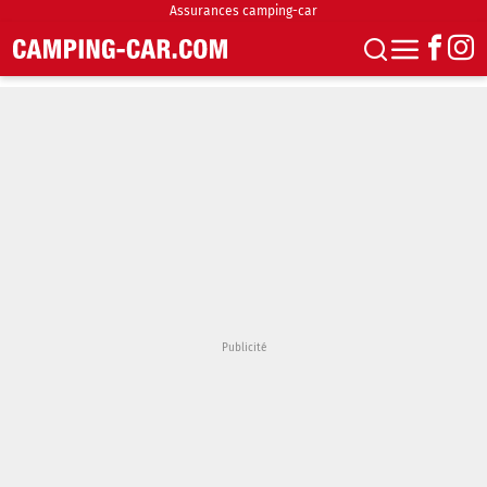
Assurances camping-car
S'abonner
Boutique
Newsletter
Annonces
Podcasts
Vidéos
Actualités
Essais
Accueil & stationnement
Accessoires
Achat & vente
Fourgons & Vans