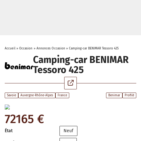
Accueil
»
Occasion
»
Annonces Occasion
»
Camping-car BENIMAR Tessoro 425
Camping-car BENIMAR
Tessoro 425
Savoie
Auvergne-Rhône-Alpes
France
Benimar
Profilé
72165 €
État
Neuf