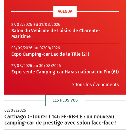
AGENDA
27/08/2026 au 31/08/2026
Salon du Véhicule de Loisirs de Charente-
Maritime
03/09/2026 au 07/09/2026
Expo Camping-car Lac de la Tille (21)
27/08/2026 au 30/08/2026
Expo-vente Camping-car Haras national du Pin (61)
Tous les évènements
LES PLUS VUS
02/08/2026
Carthago C-Tourer I 146 FF-RB-LE : un nouveau
camping-car de prestige avec salon face-face !