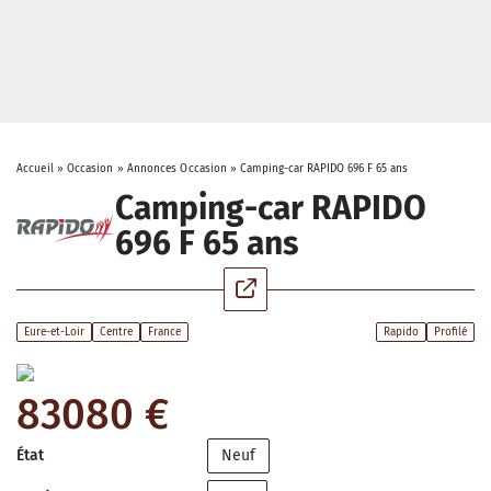
Accueil
»
Occasion
»
Annonces Occasion
»
Camping-car RAPIDO 696 F 65 ans
Camping-car RAPIDO
696 F 65 ans
Eure-et-Loir
Centre
France
Rapido
Profilé
83080 €
État
Neuf