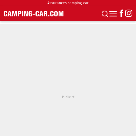
Assurances camping-car
S'abonner
Boutique
Newsletter
Annonces
Podcasts
Vidéos
Actualités
Essais
Accueil & stationnement
Accessoires
Achat & vente
Fourgons & Vans