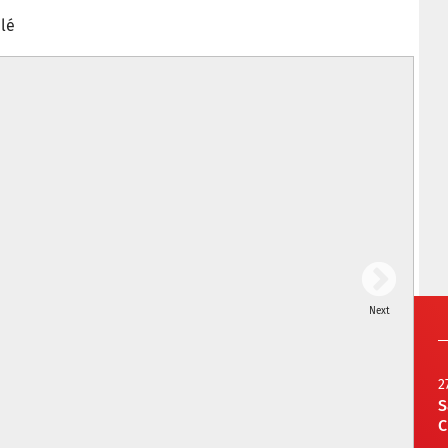
lé
Next
2
S
C