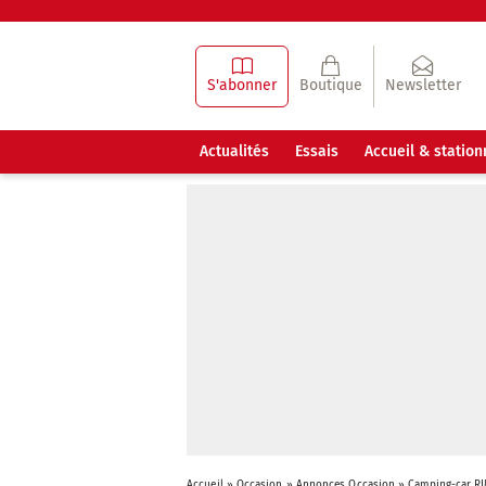
S'abonner
Boutique
Newsletter
Actualités
Essais
Accueil & statio
Accueil
»
Occasion
»
Annonces Occasion
»
Camping-car R