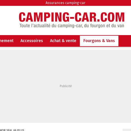
Assurances camping-car
nnement
Accessoires
Achat & vente
Fourgons & Vans
IMOR SEAL 66 PLUS