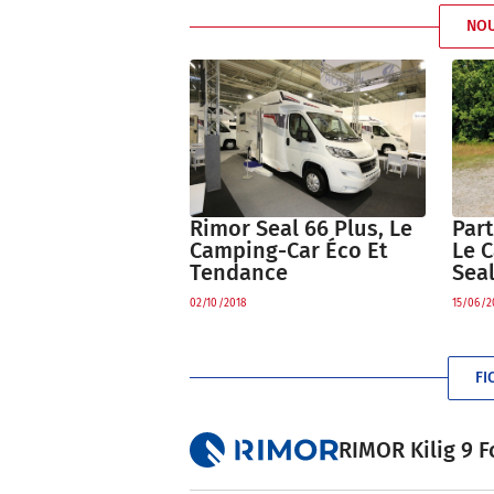
NO
Rimor Seal 66 Plus, Le
Part
Camping-Car Éco Et
Le 
Tendance
Seal
02/10/2018
15/06/2
FI
RIMOR Kilig 9 Fo