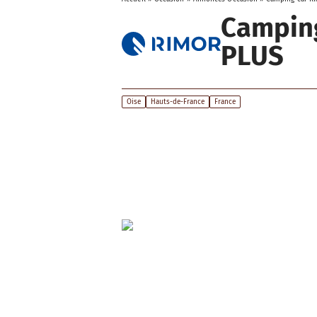
Campin
PLUS
Oise
Hauts-de-France
France