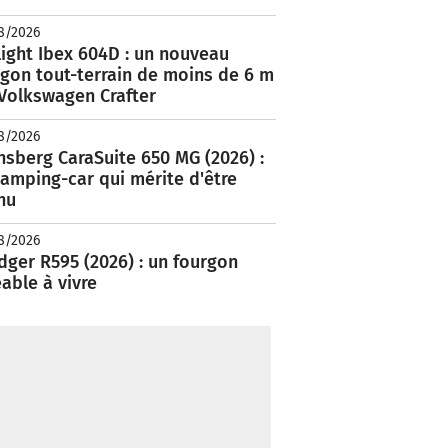
8/2026
ight Ibex 604D : un nouveau
rgon tout-terrain de moins de 6 m
 Volkswagen Crafter
8/2026
nsberg CaraSuite 650 MG (2026) :
amping-car qui mérite d'être
nu
8/2026
ger R595 (2026) : un fourgon
able à vivre