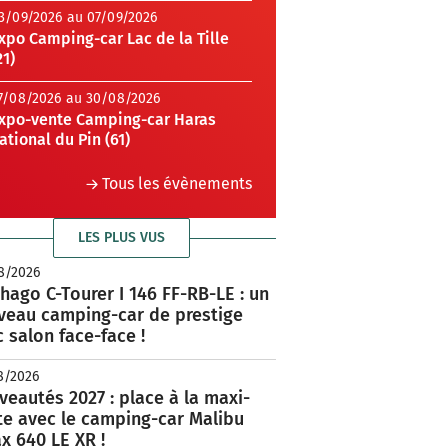
3/09/2026 au 07/09/2026
xpo Camping-car Lac de la Tille
21)
7/08/2026 au 30/08/2026
xpo-vente Camping-car Haras
ational du Pin (61)
Tous les évènements
LES PLUS VUS
8/2026
hago C-Tourer I 146 FF-RB-LE : un
veau camping-car de prestige
 salon face-face !
8/2026
eautés 2027 : place à la maxi-
te avec le camping-car Malibu
x 640 LE XR !