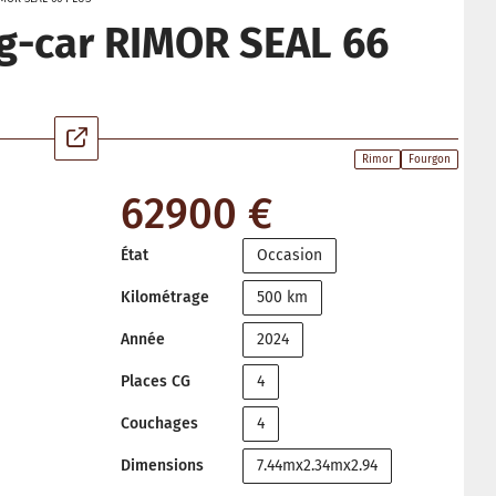
g-car RIMOR SEAL 66
Rimor
Fourgon
62900 €
État
Occasion
Kilométrage
500 km
Année
2024
Places CG
4
Couchages
4
Dimensions
7.44mx2.34mx2.94