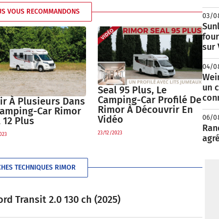
US VOUS RECOMMANDONS
03/0
Sunl
fou
sur
04/0
Wei
un c
Seal 95 Plus, Le
con
Camping-Car Profilé De
ir À Plusieurs Dans
Rimor À Découvrir En
Camping-Car Rimor
06/0
Vidéo
 12 Plus
Rand
23/12/2023
023
agré
CHES TECHNIQUES RIMOR
rd Transit 2.0 130 ch (2025)