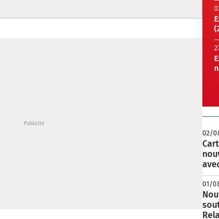
0
E
(
2
E
n
02/0
Cart
nou
avec
01/0
Nouv
sou
Rela