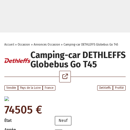
Accueil
»
Occasion
»
Annonces Occasion
»
Camping-car DETHLEFFS Globebus Go T45
Camping-car DETHLEFFS
Globebus Go T45
Vendée
Pays de la Loire
France
Dethleffs
Profilé
74505 €
État
Neuf
Année