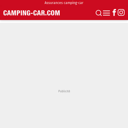
Assurances camping-car
S'abonner
Boutique
Newsletter
Annonces
Podcasts
Vidéos
Actualités
Essais
Accueil & stationnement
Accessoires
Achat & vente
Fourgons & Vans