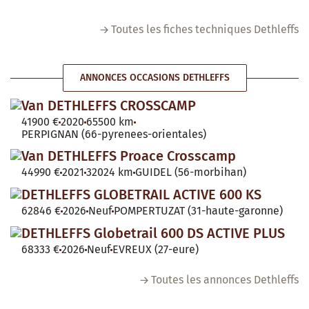
Toutes les fiches techniques Dethleffs
ANNONCES OCCASIONS DETHLEFFS
Van DETHLEFFS CROSSCAMP
41900 €
2020
65500 km
PERPIGNAN (66-pyrenees-orientales)
Van DETHLEFFS Proace Crosscamp
44990 €
2021
32024 km
GUIDEL (56-morbihan)
DETHLEFFS GLOBETRAIL ACTIVE 600 KS
62846 €
2026
Neuf
POMPERTUZAT (31-haute-garonne)
DETHLEFFS Globetrail 600 DS ACTIVE PLUS
68333 €
2026
Neuf
EVREUX (27-eure)
Toutes les annonces Dethleffs