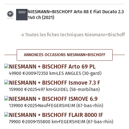
NIESMANN+BISCHOFF Arto 88 E Fiat Ducato 2.3
140 ch (2021)
Toutes les fiches techniques Niesmann+Bischoff
ANNONCES OCCASIONS NIESMANN+BISCHOFF
NIESMANN + BISCHOFF Arto 69 PL
49900 €
2009
72350 km
LES ANGLES (30-gard)
NIESMANN + BISCHOFF Ismove 7.3 F
159900 €
2025
497 km
GUIDEL (56-morbihan)
NIESMANN + BISCHOFF ISMOVE 6.9
139900 €
2025
Neuf
FEGERSHEIM (67-bas-rhin)
NIESMANN + BISCHOFF FLAIR 8000 IF
79900 €
2009
155800 km
FEGERSHEIM (67-bas-rhin)