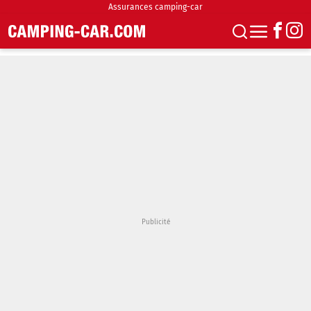
Assurances camping-car
S'abonner
Boutique
Newsletter
Annonces
Podcasts
Vidéos
Actualités
Essais
Accueil & stationnement
Accessoires
Achat & vente
Fourgons & Vans