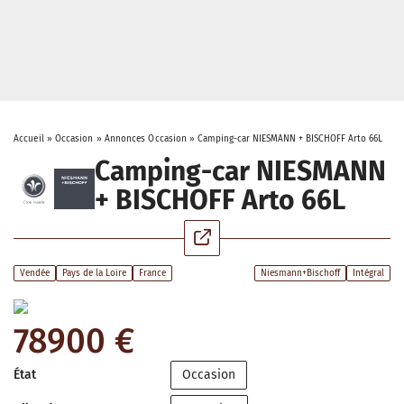
Accueil
»
Occasion
»
Annonces Occasion
»
Camping-car NIESMANN + BISCHOFF Arto 66L
Camping-car NIESMANN
+ BISCHOFF Arto 66L
Vendée
Pays de la Loire
France
Niesmann+Bischoff
Intégral
78900 €
État
Occasion