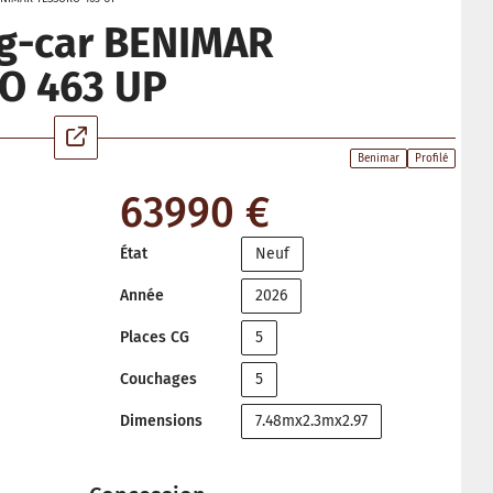
g-car BENIMAR
O 463 UP
Benimar
Profilé
63990 €
État
Neuf
Année
2026
Places CG
5
Couchages
5
Dimensions
7.48mx2.3mx2.97