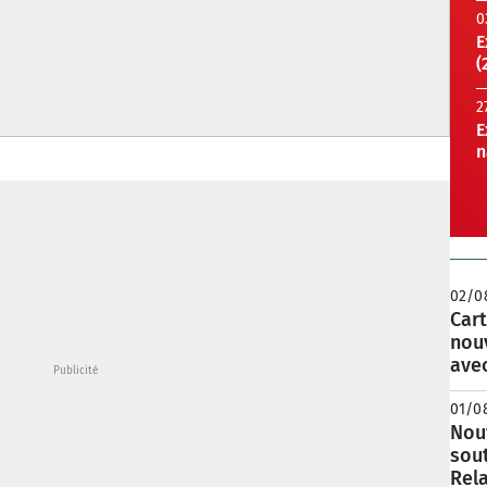
0
E
(
2
E
n
02/0
Cart
nou
avec
01/0
Nouv
sou
Rela