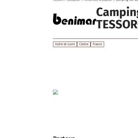
Campin
TESSOR
Indre-et-Loire
Centre
France