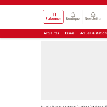
S'abonner
Boutique
Newsletter
Actualités
Essais
Accueil & statio
Accueil
»
Occasion
»
Annonces Occasion
»
Camping-car B