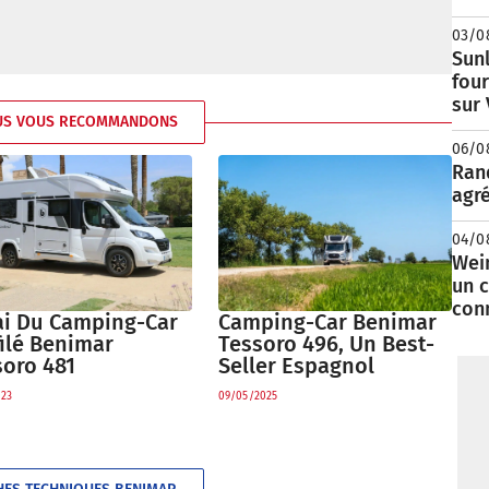
03/0
Sunl
fou
sur
US VOUS RECOMMANDONS
06/0
Rand
agré
04/0
Wei
un c
con
ai Du Camping-Car
Camping-Car Benimar
ilé Benimar
Tessoro 496, Un Best-
soro 481
Seller Espagnol
023
09/05/2025