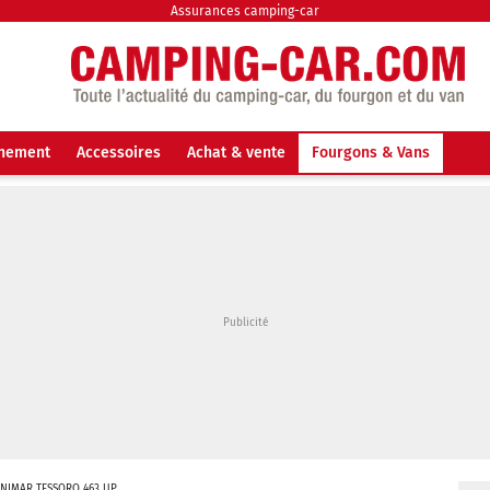
Assurances camping-car
nnement
Accessoires
Achat & vente
Fourgons & Vans
ENIMAR TESSORO 463 UP