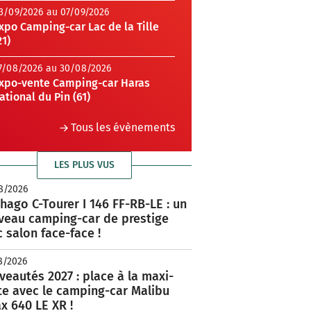
3/09/2026 au 07/09/2026
xpo Camping-car Lac de la Tille
21)
7/08/2026 au 30/08/2026
xpo-vente Camping-car Haras
ational du Pin (61)
Tous les évènements
LES PLUS VUS
8/2026
hago C-Tourer I 146 FF-RB-LE : un
veau camping-car de prestige
 salon face-face !
8/2026
eautés 2027 : place à la maxi-
te avec le camping-car Malibu
x 640 LE XR !