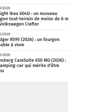
8/2026
ight Ibex 604D : un nouveau
rgon tout-terrain de moins de 6 m
 Volkswagen Crafter
8/2026
ger R595 (2026) : un fourgon
able à vivre
8/2026
nsberg CaraSuite 650 MG (2026) :
amping-car qui mérite d'être
nu