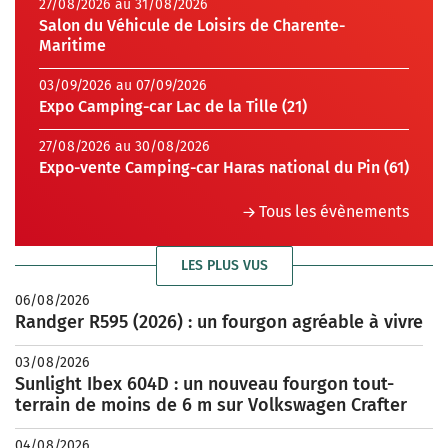
27/08/2026 au 31/08/2026
Salon du Véhicule de Loisirs de Charente-
Maritime
03/09/2026 au 07/09/2026
Expo Camping-car Lac de la Tille (21)
27/08/2026 au 30/08/2026
Expo-vente Camping-car Haras national du Pin (61)
Tous les évènements
LES PLUS VUS
06/08/2026
Randger R595 (2026) : un fourgon agréable à vivre
03/08/2026
Sunlight Ibex 604D : un nouveau fourgon tout-
terrain de moins de 6 m sur Volkswagen Crafter
04/08/2026