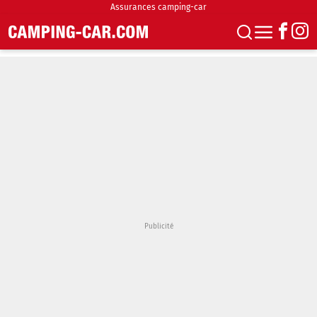
Assurances camping-car
S'abonner
Boutique
Newsletter
Annonces
Podcasts
Vidéos
Actualités
Essais
Accueil & stationnement
Accessoires
Achat & vente
Fourgons & Vans