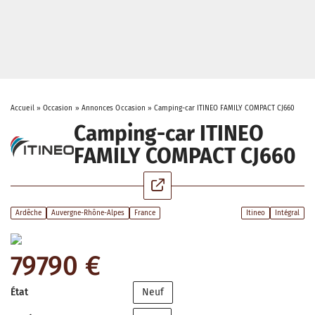
Accueil
»
Occasion
»
Annonces Occasion
»
Camping-car ITINEO FAMILY COMPACT CJ660
Camping-car ITINEO
FAMILY COMPACT CJ660
Ardêche
Auvergne-Rhône-Alpes
France
Itineo
Intégral
79790 €
État
Neuf