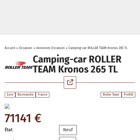
Accueil
»
Occasion
»
Annonces Occasion
»
Camping-car ROLLER TEAM Kronos 265 TL
Camping-car ROLLER
TEAM Kronos 265 TL
Eure
Normandie
France
Roller Team
Profilé
71141 €
État
Neuf