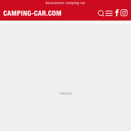
Assurances camping-car
S'abonner
Boutique
Newsletter
Annonces
Podcasts
Vidéos
Actualités
Essais
Accueil & stationnement
Accessoires
Achat & vente
Fourgons & Vans