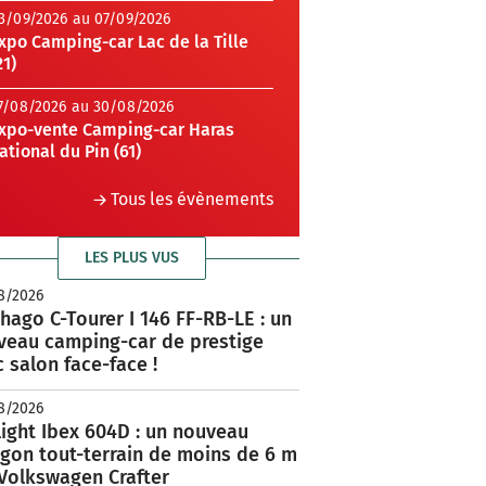
3/09/2026 au 07/09/2026
xpo Camping-car Lac de la Tille
21)
7/08/2026 au 30/08/2026
xpo-vente Camping-car Haras
ational du Pin (61)
Tous les évènements
LES PLUS VUS
8/2026
hago C-Tourer I 146 FF-RB-LE : un
veau camping-car de prestige
 salon face-face !
8/2026
ight Ibex 604D : un nouveau
rgon tout-terrain de moins de 6 m
 Volkswagen Crafter