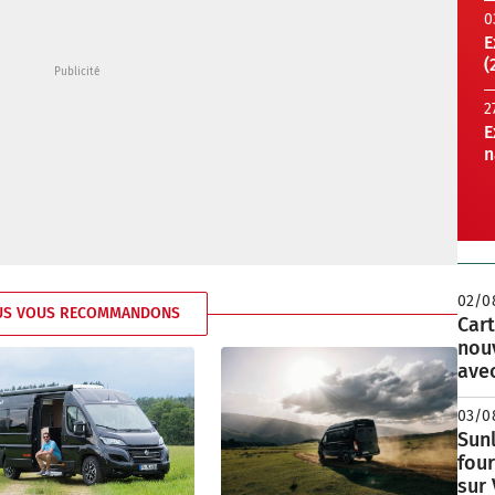
0
E
(
2
E
n
02/0
US VOUS RECOMMANDONS
Cart
nou
avec
03/0
Sunl
fou
sur