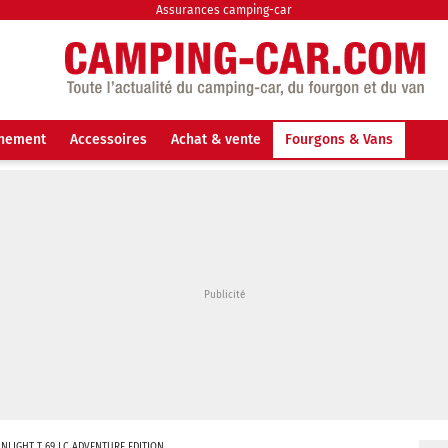
Assurances camping-car
nnement
Accessoires
Achat & vente
Fourgons & Vans
UNLIGHT T 69 LC ADVENTURE EDITION