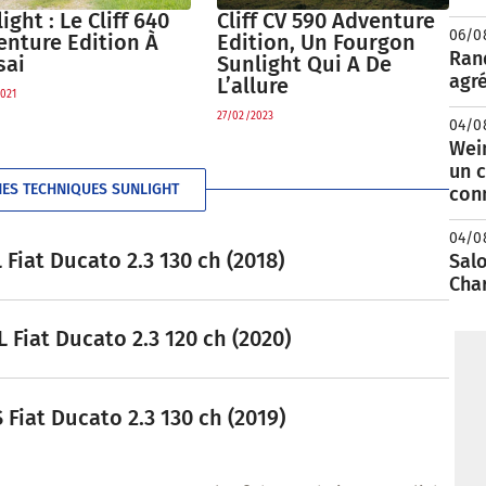
Cliff CV 590 Adventure
ight : Le Cliff 640
06/0
Edition, Un Fourgon
enture Edition À
Rand
Sunlight Qui A De
sai
agré
L’allure
021
27/02/2023
04/0
Wei
un c
HES TECHNIQUES SUNLIGHT
con
04/0
 Fiat Ducato 2.3 130 ch (2018)
Salo
Cha
 Fiat Ducato 2.3 120 ch (2020)
 Fiat Ducato 2.3 130 ch (2019)