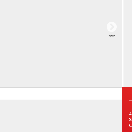
Next
2
S
C