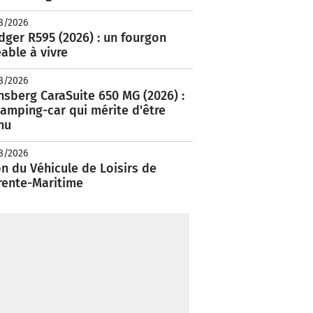
8/2026
ger R595 (2026) : un fourgon
able à vivre
8/2026
nsberg CaraSuite 650 MG (2026) :
amping-car qui mérite d'être
nu
8/2026
n du Véhicule de Loisirs de
rente-Maritime