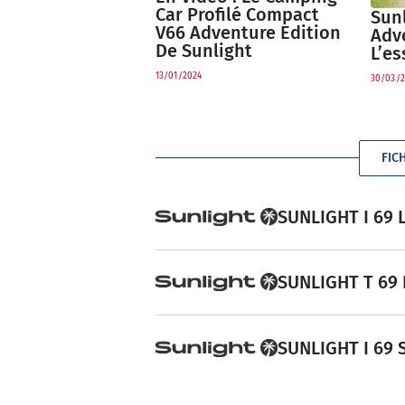
Car Profilé Compact
Sunl
V66 Adventure Edition
Adv
De Sunlight
L’es
13/01/2024
30/03/2
FIC
SUNLIGHT I 69 L
SUNLIGHT T 69 L
SUNLIGHT I 69 S