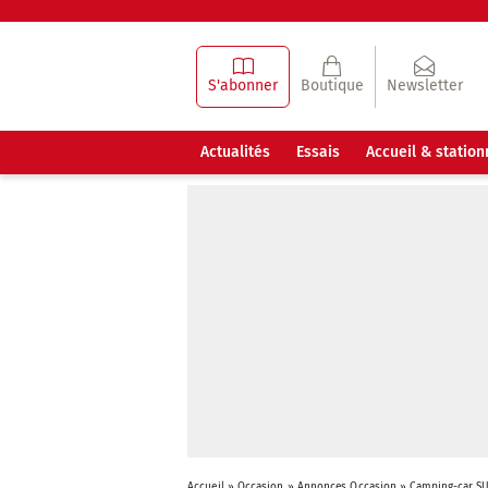
S'abonner
Boutique
Newsletter
Actualités
Essais
Accueil & statio
Accueil
»
Occasion
»
Annonces Occasion
»
Camping-car S