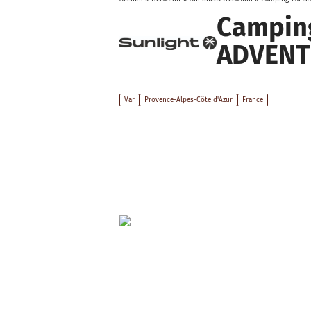
Camping
ADVENT
Var
Provence-Alpes-Côte d'Azur
France