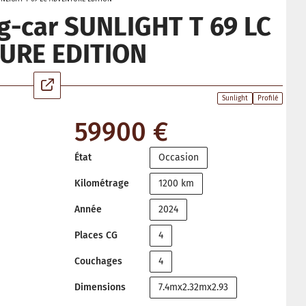
-car SUNLIGHT T 69 LC
URE EDITION
Sunlight
Profilé
59900 €
État
Occasion
Kilométrage
1200 km
Année
2024
Places CG
4
Couchages
4
Dimensions
7.4mx2.32mx2.93