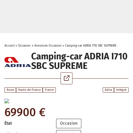
Accueil
»
Occasion
»
Annonces Occasion
»
Camping-car ADRIA I710 SBC SUPREME
Camping-car ADRIA I710
SBC SUPREME
Aisne
Hauts-de-France
France
Adria
Intégral
69900 €
État
Occasion