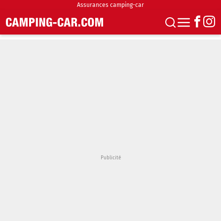
Assurances camping-car
S'abonner
Boutique
Newsletter
Annonces
Podcasts
Vidéos
Actualités
Essais
Accueil & stationnement
Accessoires
Achat & vente
Fourgons & Vans