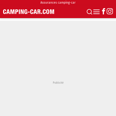
Assurances camping-car
S'abonner
Boutique
Newsletter
Annonces
Podcasts
Vidéos
Actualités
Essais
Accueil & stationnement
Accessoires
Achat & vente
Fourgons & Vans