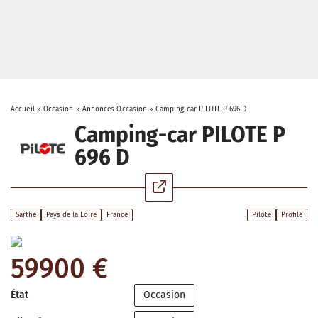
Accueil
»
Occasion
»
Annonces Occasion
»
Camping-car PILOTE P 696 D
Camping-car PILOTE P
696 D
Sarthe
Pays de la Loire
France
Pilote
Profilé
59900 €
État
Occasion