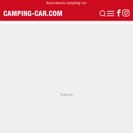
Assurances camping-car
S'abonner
Boutique
Newsletter
Annonces
Podcasts
Vidéos
Actualités
Essais
Accueil & stationnement
Accessoires
Achat & vente
Fourgons & Vans