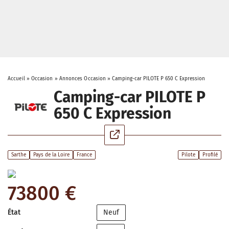
Accueil
»
Occasion
»
Annonces Occasion
»
Camping-car PILOTE P 650 C Expression
Camping-car PILOTE P
650 C Expression
Sarthe
Pays de la Loire
France
Pilote
Profilé
73800 €
État
Neuf