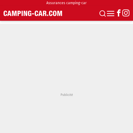
Assurances camping-car
S'abonner
Boutique
Newsletter
Annonces
Podcasts
Vidéos
Actualités
Essais
Accueil & stationnement
Accessoires
Achat & vente
Fourgons & Vans