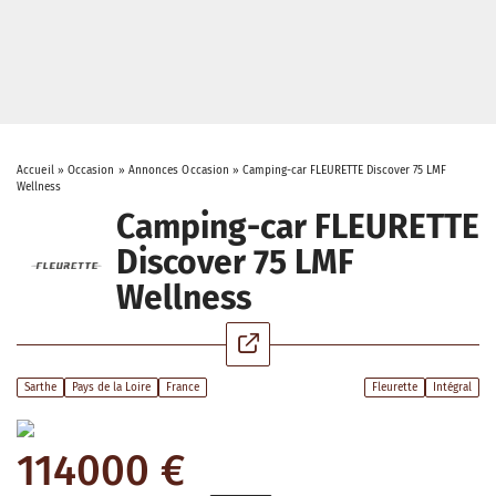
Accueil
»
Occasion
»
Annonces Occasion
»
Camping-car FLEURETTE Discover 75 LMF
Wellness
Camping-car FLEURETTE
Discover 75 LMF
Wellness
Sarthe
Pays de la Loire
France
Fleurette
Intégral
114000 €