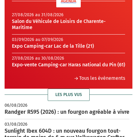
AGENDA
27/08/2026 au 31/08/2026
Salon du Véhicule de Loisirs de Charente-
Maritime
03/09/2026 au 07/09/2026
Expo Camping-car Lac de la Tille (21)
27/08/2026 au 30/08/2026
Expo-vente Camping-car Haras national du Pin (61)
Tous les évènements
LES PLUS VUS
06/08/2026
Randger R595 (2026) : un fourgon agréable à vivre
03/08/2026
Sunlight Ibex 604D : un nouveau fourgon tout-