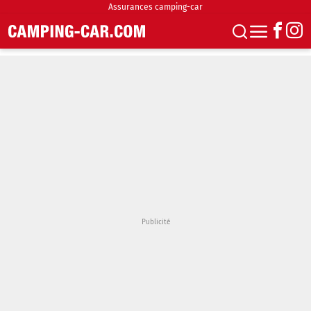
Assurances camping-car
S'abonner
Boutique
Newsletter
Annonces
Podcasts
Vidéos
Actualités
Essais
Accueil & stationnement
Accessoires
Achat & vente
Fourgons & Vans