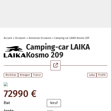
Accueil
»
Occasion
»
Annonces Occasion
»
Camping-car LAIKA Kosmo 209
Camping-car LAIKA
Kosmo 209
Morbihan
Bretagne
France
Laika
Profilé
72990 €
État
Neuf
Année