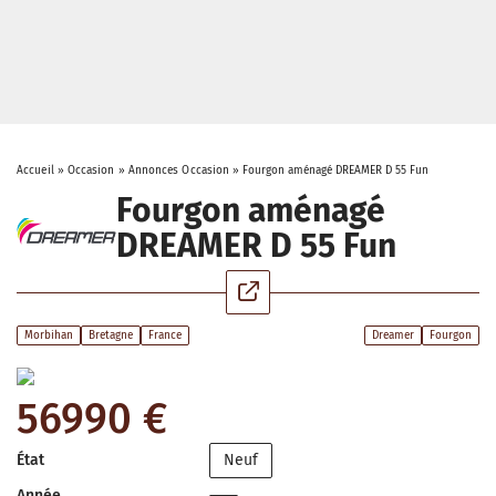
Accueil
»
Occasion
»
Annonces Occasion
»
Fourgon aménagé DREAMER D 55 Fun
Fourgon aménagé
DREAMER D 55 Fun
Morbihan
Bretagne
France
Dreamer
Fourgon
56990 €
État
Neuf
Année