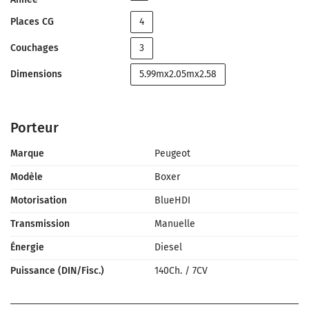
Places CG
4
Couchages
3
Dimensions
5.99mx2.05mx2.58
Porteur
Marque
Peugeot
Modèle
Boxer
Motorisation
BlueHDI
Transmission
Manuelle
Énergie
Diesel
Puissance (DIN/Fisc.)
140Ch.
/
7CV