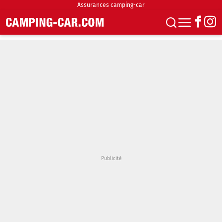
Assurances camping-car
S'abonner
Boutique
Newsletter
Annonces
Podcasts
Vidéos
Actualités
Essais
Accueil & stationnement
Accessoires
Achat & vente
Fourgons & Vans