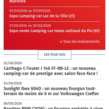
Maritime
03/09/2026 au 07/09/2026
Expo Camping-car Lac de la Tille (21)
27/08/2026 au 30/08/2026
Expo-vente Camping-car Haras national du Pin (61)
Tous les évènements
LES PLUS VUS
02/08/2026
Carthago C-Tourer I 146 FF-RB-LE : un nouveau
camping-car de prestige avec salon face-face !
03/08/2026
Sunlight Ibex 604D : un nouveau fourgon tout-
terrain de moins de 6 m sur Volkswagen Crafter
06/08/2026
Randger R595 (2026) : un fourgon agréable à vivre