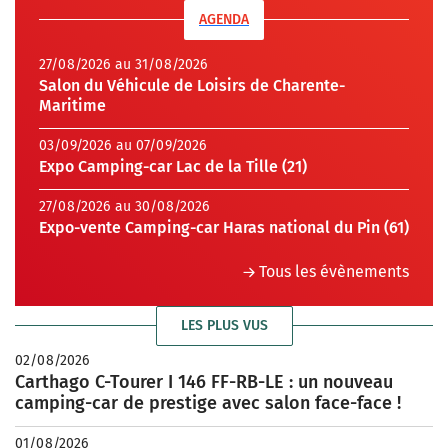
AGENDA
27/08/2026 au 31/08/2026
Salon du Véhicule de Loisirs de Charente-
Maritime
03/09/2026 au 07/09/2026
Expo Camping-car Lac de la Tille (21)
27/08/2026 au 30/08/2026
Expo-vente Camping-car Haras national du Pin (61)
Tous les évènements
LES PLUS VUS
02/08/2026
Carthago C-Tourer I 146 FF-RB-LE : un nouveau
camping-car de prestige avec salon face-face !
01/08/2026