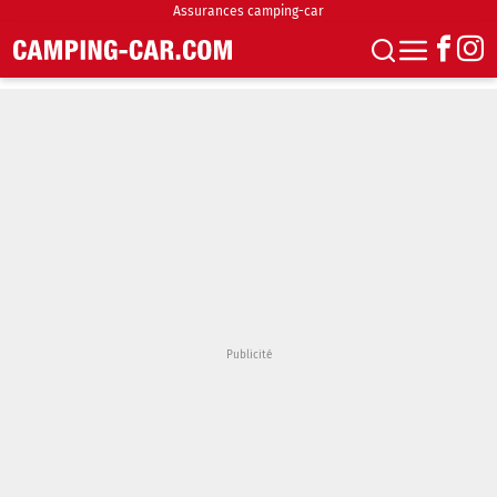
Assurances camping-car
S'abonner
Boutique
Newsletter
Annonces
Podcasts
Vidéos
Actualités
Essais
Accueil & stationnement
Accessoires
Achat & vente
Fourgons & Vans