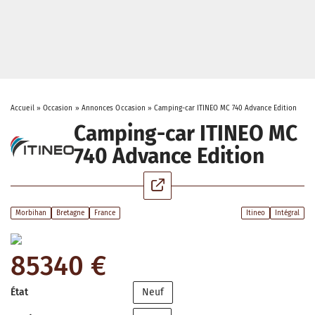
Accueil
»
Occasion
»
Annonces Occasion
»
Camping-car ITINEO MC 740 Advance Edition
Camping-car ITINEO MC
740 Advance Edition
Morbihan
Bretagne
France
Itineo
Intégral
85340 €
État
Neuf