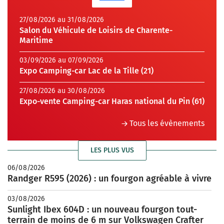
27/08/2026 au 31/08/2026
Salon du Véhicule de Loisirs de Charente-
Maritime
03/09/2026 au 07/09/2026
Expo Camping-car Lac de la Tille (21)
27/08/2026 au 30/08/2026
Expo-vente Camping-car Haras national du Pin (61)
Tous les évènements
LES PLUS VUS
06/08/2026
Randger R595 (2026) : un fourgon agréable à vivre
03/08/2026
Sunlight Ibex 604D : un nouveau fourgon tout-
terrain de moins de 6 m sur Volkswagen Crafter