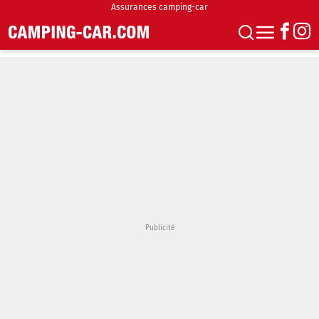
Assurances camping-car
S'abonner
Boutique
Newsletter
Annonces
Podcasts
Vidéos
Actualités
Essais
Accueil & stationnement
Accessoires
Achat & vente
Fourgons & Vans