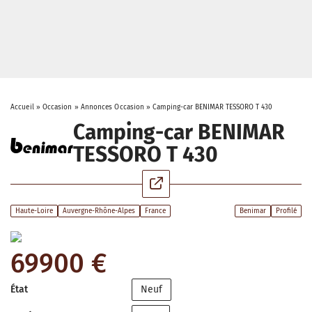
Accueil
»
Occasion
»
Annonces Occasion
»
Camping-car BENIMAR TESSORO T 430
Camping-car BENIMAR
TESSORO T 430
Haute-Loire
Auvergne-Rhône-Alpes
France
Benimar
Profilé
69900 €
État
Neuf