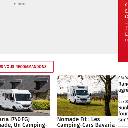
0
E
(
2
E
n
US VOUS RECOMMANDONS
06/0
Rand
agré
03/0
Sunl
fou
Nomade Fit : Les
ria I740 FGJ
sur
Camping-Cars Bavaria
ade, Un Camping-