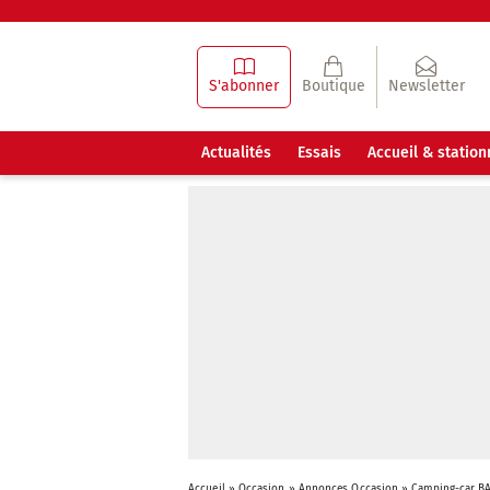
S'abonner
Boutique
Newsletter
Actualités
Essais
Accueil & statio
Accueil
»
Occasion
»
Annonces Occasion
»
Camping-car B