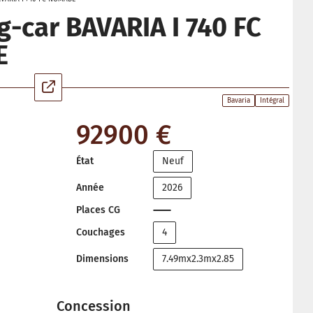
-car BAVARIA I 740 FC
E
Bavaria
Intégral
92900 €
État
Neuf
Année
2026
Places CG
Couchages
4
Dimensions
7.49mx2.3mx2.85
Concession