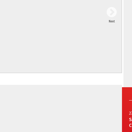
Next
2
S
C