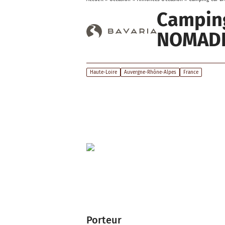
Camping
NOMAD
Haute-Loire
Auvergne-Rhône-Alpes
France
Porteur