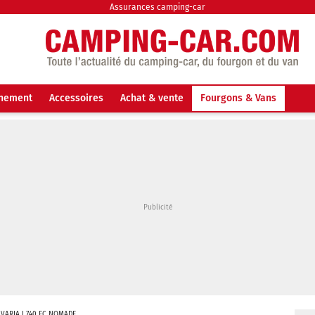
Assurances camping-car
nnement
Accessoires
Achat & vente
Fourgons & Vans
AVARIA I 740 FC NOMADE