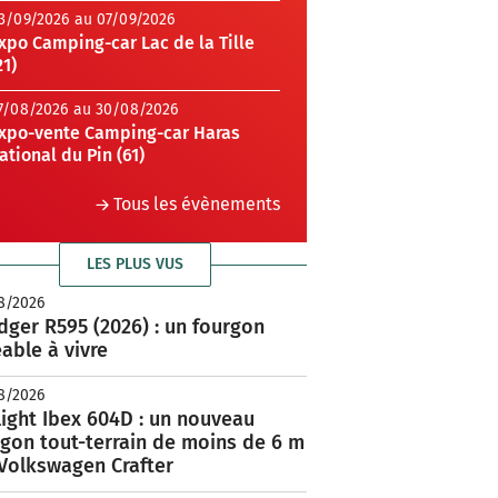
3/09/2026 au 07/09/2026
xpo Camping-car Lac de la Tille
21)
7/08/2026 au 30/08/2026
xpo-vente Camping-car Haras
ational du Pin (61)
Tous les évènements
LES PLUS VUS
8/2026
ger R595 (2026) : un fourgon
able à vivre
8/2026
ight Ibex 604D : un nouveau
rgon tout-terrain de moins de 6 m
 Volkswagen Crafter