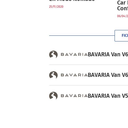
Car 
Con
25/11/2020
06/04/2
FIC
BAVARIA Van V63
BAVARIA Van V60
BAVARIA Van V54