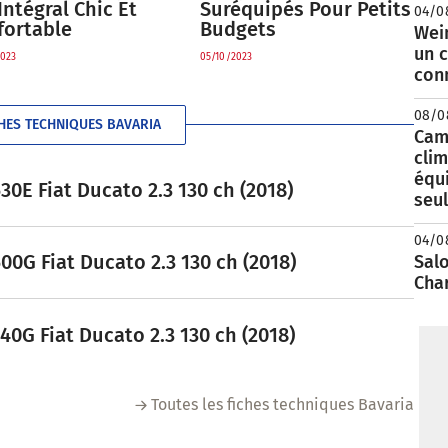
Suréquipés Pour Petits
Intégral Chic Et
04/0
Budgets
fortable
Wei
un c
05/10/2023
023
con
08/0
HES TECHNIQUES BAVARIA
Camp
clim
équ
0E Fiat Ducato 2.3 130 ch (2018)
seu
04/0
0G Fiat Ducato 2.3 130 ch (2018)
Salo
Cha
0G Fiat Ducato 2.3 130 ch (2018)
Toutes les fiches techniques Bavaria