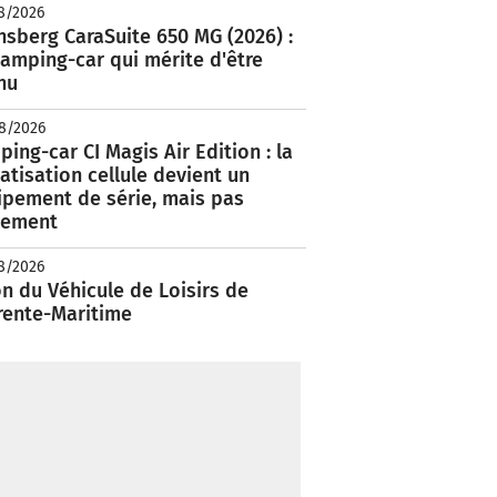
8/2026
nsberg CaraSuite 650 MG (2026) :
amping-car qui mérite d'être
nu
8/2026
ing-car CI Magis Air Edition : la
atisation cellule devient un
ipement de série, mais pas
lement
8/2026
n du Véhicule de Loisirs de
rente-Maritime