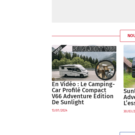
NO
En Vidéo : Le Camping-
Car Profilé Compact
Sunl
V66 Adventure Edition
Adv
De Sunlight
L’es
13/01/2024
30/03/2