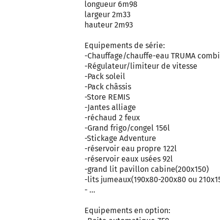
longueur 6m98
largeur 2m33
hauteur 2m93
Equipements de série:
-Chauffage/chauffe-eau TRUMA comb
-Régulateur/limiteur de vitesse
-Pack soleil
-Pack châssis
-Store REMIS
-Jantes alliage
-réchaud 2 feux
-Grand frigo/congel 156l
-Stickage Adventure
-réservoir eau propre 122l
-réservoir eaux usées 92l
-grand lit pavillon cabine(200x150)
-lits jumeaux(190x80-200x80 ou 210x1
- ...
Equipements en option: