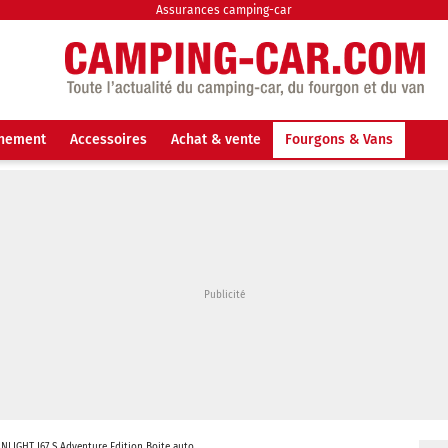
Assurances camping-car
nnement
Accessoires
Achat & vente
Fourgons & Vans
NLIGHT I67 S Adventure Edition Boite auto