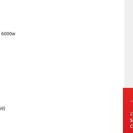
i 6000w
59)
2
S
C