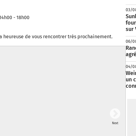
03/0
Sunl
 14h00 - 18h00
fou
sur
a heureuse de vous rencontrer très prochainement.
06/0
Rand
agré
04/0
Wei
un c
con
Next