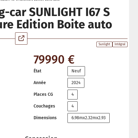
-car SUNLIGHT I67 S
re Edition Boite auto
Sunlight
Intégral
79990 €
État
Neuf
Année
2024
Places CG
4
Couchages
4
Dimensions
6.98mx2.32mx2.93