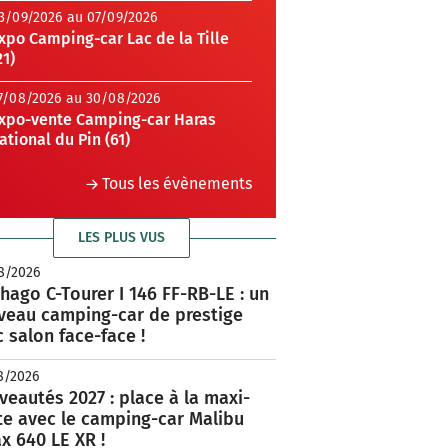
3/09/2026 au 07/09/2026
xpo Camping-car Lac de la Tille
21)
7/08/2026 au 30/08/2026
xpo-vente Camping-car Haras
ational du Pin (61)
Tous les évènements
LES PLUS VUS
8/2026
hago C-Tourer I 146 FF-RB-LE : un
veau camping-car de prestige
 salon face-face !
8/2026
eautés 2027 : place à la maxi-
te avec le camping-car Malibu
x 640 LE XR !