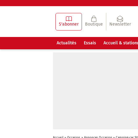
S'abonner
Boutique
Newsletter
Actualités
Essais
Accueil & statio
Accueil
»
Occasion
»
Annonces Occasion
»
Camping-car SU