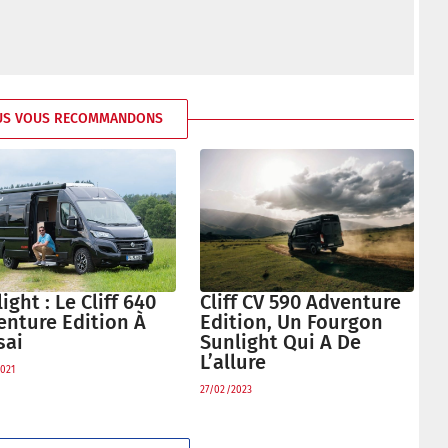
US VOUS RECOMMANDONS
Cliff CV 590 Adventure
ight : Le Cliff 640
Edition, Un Fourgon
enture Edition À
Sunlight Qui A De
sai
L’allure
021
27/02/2023