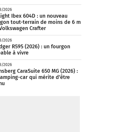
8/2026
ight Ibex 604D : un nouveau
rgon tout-terrain de moins de 6 m
 Volkswagen Crafter
8/2026
ger R595 (2026) : un fourgon
able à vivre
8/2026
nsberg CaraSuite 650 MG (2026) :
amping-car qui mérite d'être
nu