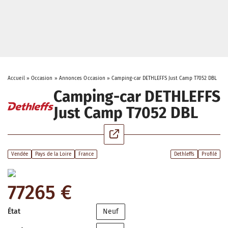
Accueil
»
Occasion
»
Annonces Occasion
»
Camping-car DETHLEFFS Just Camp T7052 DBL
Camping-car DETHLEFFS
Just Camp T7052 DBL
Vendée
Pays de la Loire
France
Dethleffs
Profilé
77265 €
État
Neuf