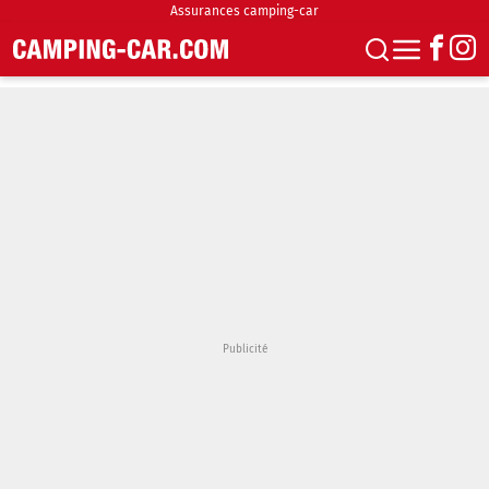
Assurances camping-car
S'abonner
Boutique
Newsletter
Annonces
Podcasts
Vidéos
Actualités
Essais
Accueil & stationnement
Accessoires
Achat & vente
Fourgons & Vans