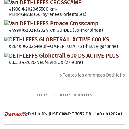
Van DETHLEFFS CROSSCAMP
41900 €
2020
65500 km
PERPIGNAN (66-pyrenees-orientales)
Van DETHLEFFS Proace Crosscamp
44990 €
2021
32024 km
GUIDEL (56-morbihan)
DETHLEFFS GLOBETRAIL ACTIVE 600 KS
62846 €
2026
Neuf
POMPERTUZAT (31-haute-garonne)
DETHLEFFS Globetrail 600 DS ACTIVE PLUS
68333 €
2026
Neuf
EVREUX (27-eure)
Toutes les annonces Dethleffs
COTES OFFICIELLES DETHLEFFS
Dethleffs JUST CAMP T 7052 DBL 140 ch (2024)