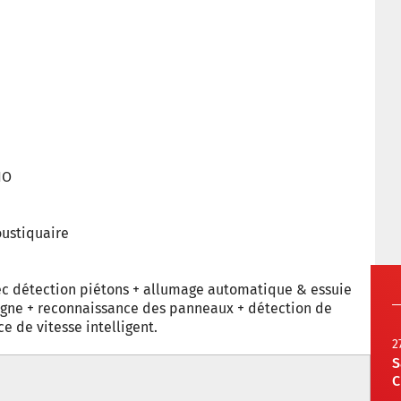
IO
oustiquaire
c détection piétons + allumage automatique & essuie
ligne + reconnaissance des panneaux + détection de
 de vitesse intelligent.
2
S
C