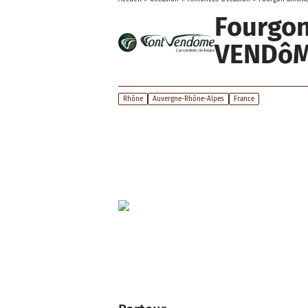
Fourgo
VENDôM
Rhône
Auvergne-Rhône-Alpes
France