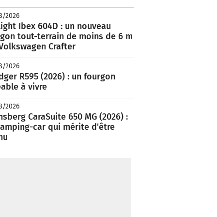
8/2026
ight Ibex 604D : un nouveau
rgon tout-terrain de moins de 6 m
 Volkswagen Crafter
8/2026
ger R595 (2026) : un fourgon
able à vivre
8/2026
nsberg CaraSuite 650 MG (2026) :
amping-car qui mérite d'être
nu