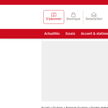
S'abonner
Boutique
Newsletter
Actualités
Essais
Accueil & statio
Accueil
»
Occasion
»
Annonces Occasion
»
Fourgon aména