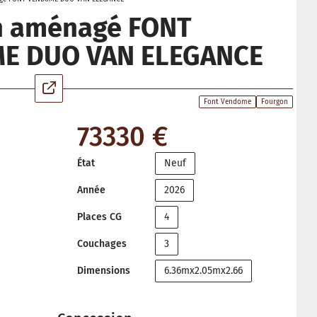
n aménagé FONT
E DUO VAN ELEGANCE
Font Vendome
Fourgon
73330 €
État
Neuf
Année
2026
Places CG
4
Couchages
3
Dimensions
6.36mx2.05mx2.66