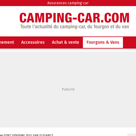
Assurances camping-car
nnement
Accessoires
Achat & vente
Fourgons & Vans
gé FONT VENDôME DUO VAN ELEGANCE