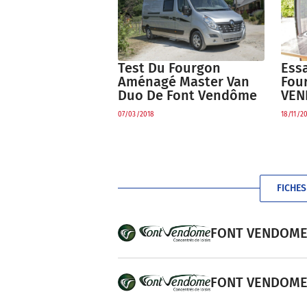
Ess
Test Du Fourgon
Fou
Aménagé Master Van
VEN
Duo De Font Vendôme
18/11/2
07/03/2018
FICHE
FONT VENDOME M
FONT VENDOME D