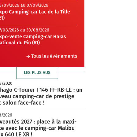
3/09/2026 au 07/09/2026
xpo Camping-car Lac de la Tille
21)
7/08/2026 au 30/08/2026
xpo-vente Camping-car Haras
ational du Pin (61)
Tous les évènements
LES PLUS VUS
8/2026
hago C-Tourer I 146 FF-RB-LE : un
veau camping-car de prestige
 salon face-face !
8/2026
eautés 2027 : place à la maxi-
te avec le camping-car Malibu
x 640 LE XR !