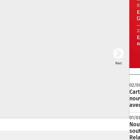
0
E
(
2
E
n
Next
02/0
Cart
nou
avec
01/0
Nouv
sou
Rela