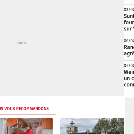
03/0
Sunl
fou
sur
06/0
Rand
agré
04/0
Wei
un c
con
US VOUS RECOMMANDONS