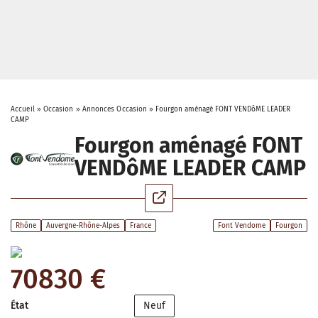
Accueil
»
Occasion
»
Annonces Occasion
»
Fourgon aménagé FONT VENDôME LEADER
CAMP
Fourgon aménagé FONT
VENDôME LEADER CAMP
Rhône
Auvergne-Rhône-Alpes
France
Font Vendome
Fourgon
70830 €
État
Neuf