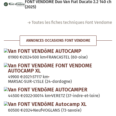
FONT VENDOME Duo Van Fiat Ducato 2.2 140 ch
(2025)
Toutes les fiches techniques Font Vendome
ANNONCES OCCASIONS FONT VENDOME
Van FONT VENDôME AUTOCAMP
61900 €
2024
500 km
FRANCASTEL (60-oise)
Van FONT VENDôME FONT VENDOME
AUTOCAMP XL
49900 €
2021
37117 km
MARSAC-SUR-L'ISLE (24-dordogne)
Van FONT VENDôME AUTOCAMPER
44500 €
2022
30014 km
VERETZ (37-indre-et-loire)
Van FONT VENDôME Autocamp XL
60500 €
2024
Neuf
VOGLANS (73-savoie)