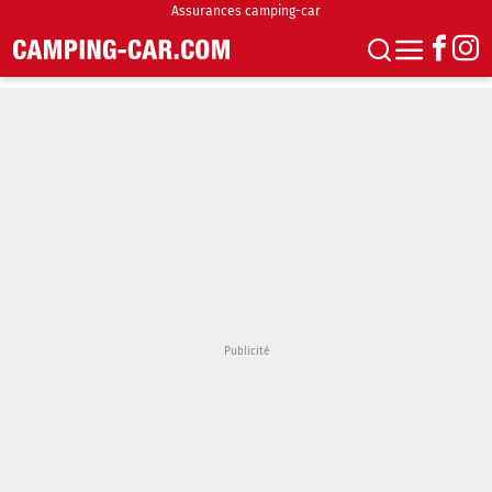
Assurances camping-car
S'abonner
Boutique
Newsletter
Annonces
Podcasts
Vidéos
Actualités
Essais
Accueil & stationnement
Accessoires
Achat & vente
Fourgons & Vans