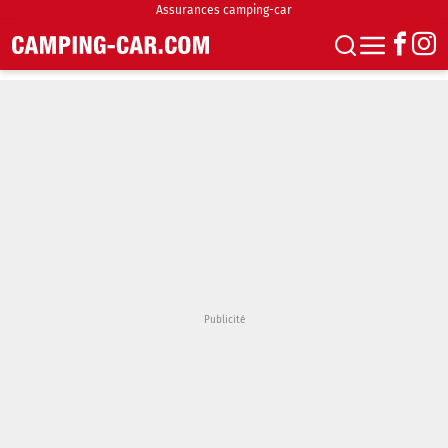
Assurances camping-car
S'abonner
Boutique
Newsletter
Annonces
Podcasts
Vidéos
Actualités
Essais
Accueil & stationnement
Accessoires
Achat & vente
Fourgons & Vans