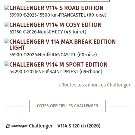
CHALLENGER V114 S ROAD EDITION
59900 €
2023
15500 km
FRANCASTEL (60-oise)
CHALLENGER V114 M COSY EDTION
62150 €
2026
Neuf
CHECY (45-loiret)
CHALLENGER V 114 MAX BREAK EDITION
LIGHT
55900 €
2026
Neuf
FRANCASTEL (60-oise)
CHALLENGER V114 M SPORT EDITION
64290 €
2026
Neuf
SAINT PRIEST (69-rhone)
Toutes les annonces Challenger
COTES OFFICIELLES CHALLENGER
Challenger – V114 S 120 ch (2020)