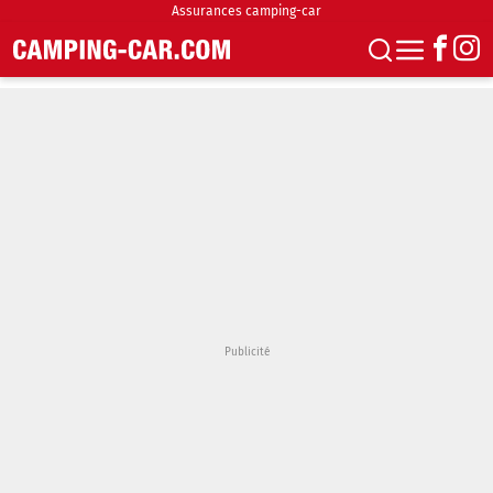
Assurances camping-car
S'abonner
Boutique
Newsletter
Annonces
Podcasts
Vidéos
Actualités
Essais
Accueil & stationnement
Accessoires
Achat & vente
Fourgons & Vans