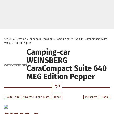
Accueil
»
Occasion
»
Annonces Occasion
»
Camping-car WEINSBERG CaraCompact Suite
640 MEG Edition Pepper
Camping-car
WEINSBERG
CaraCompact Suite 640
MEG Edition Pepper
Haute-Loire
Auvergne-Rhône-Alpes
France
Weinsberg
Profilé