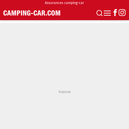
Assurances camping-car
S'abonner
Boutique
Newsletter
Annonces
Podcasts
Vidéos
Actualités
Essais
Accueil & stationnement
Accessoires
Achat & vente
Fourgons & Vans