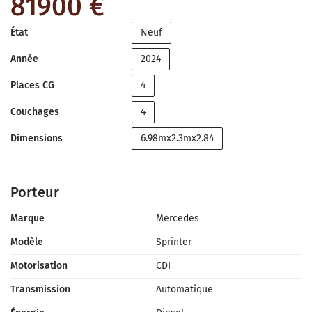
81900 €
État
Neuf
Année
2024
Places CG
4
Couchages
4
Dimensions
6.98mx2.3mx2.84
Porteur
Marque
Mercedes
Modèle
Sprinter
Motorisation
CDI
Transmission
Automatique