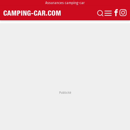
Assurances camping-car
S'abonner
Boutique
Newsletter
Annonces
Podcasts
Vidéos
Actualités
Essais
Accueil & stationnement
Accessoires
Achat & vente
Fourgons & Vans