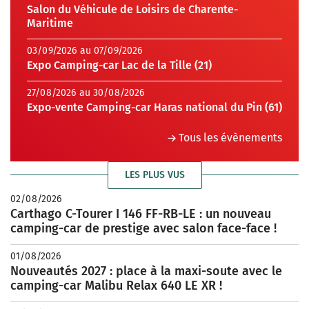
Salon du Véhicule de Loisirs de Charente-
Maritime
03/09/2026 au 07/09/2026
Expo Camping-car Lac de la Tille (21)
27/08/2026 au 30/08/2026
Expo-vente Camping-car Haras national du Pin (61)
Tous les évènements
LES PLUS VUS
02/08/2026
Carthago C-Tourer I 146 FF-RB-LE : un nouveau
camping-car de prestige avec salon face-face !
01/08/2026
Nouveautés 2027 : place à la maxi-soute avec le
camping-car Malibu Relax 640 LE XR !