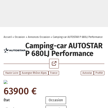
Accueil
»
Occasion
»
Annonces Occasion
»
Camping-car AUTOSTAR P 680LJ Performance
Camping-car AUTOSTAR
P 680LJ Performance
Haute-Loire
Auvergne-Rhône-Alpes
France
Autostar
Profilé
63900 €
État
Occasion